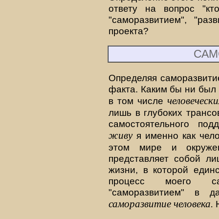
ответу на вопрос "кт
"саморазвитием", "раз
проекта?
САМ
Определяя саморазвитие
факта. Каким бы ни был о
человеческ
в том числе
лишь в глубоких трансо
самостоятельного под
живу
я именно как чело
этом мире и окруже
представляет собой ли
жизни, в которой един
процесс моего са
"саморазвитием" в д
саморазвитие человека.
Н