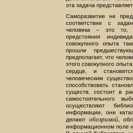
эта задача представляет
Саморазвитие не пред
соответствии с зада
человека – это то, 
предстояния индиви
совокупного опыта так
прошли предшествую
предполагает, что чело
этого совокупного опыта,
сердце, и станови
человеческим существо
способствовать станов
существ, состоит в р
самостоятельного вы
осуществляют библи
информации, они катал
обозримой,
делают
обл
информационном поле и