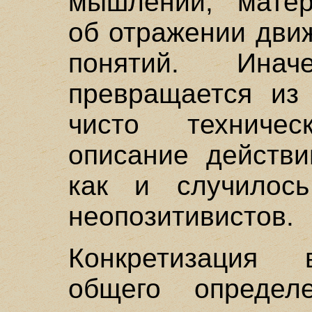
мышлении, матер
об отражении дви
понятий. Ина
превращается из
чисто техниче
описание действи
как и случилос
неопозитивистов.
Конкретизация 
общего определ