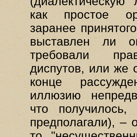
(диалектическую 
как простое ор
заранее принятого
выставлен ли о
требовали пра
диспутов, или же
конце рассужде
иллюзию непредвз
что получилось,
предполагали), – 
то "несуществен