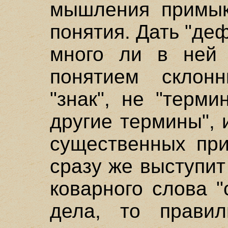
мышления примык
понятия. Дать "деф
много ли в ней
понятием склон
"знак", не "терм
другие термины", 
существенных при
сразу же выступи
коварного слова "
дела, то правил