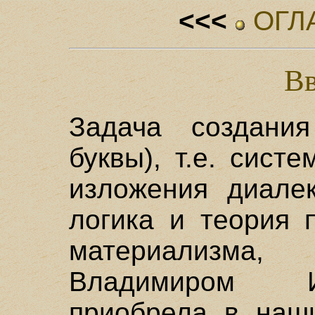
<<<
ОГЛ
Вв
Задача создани
буквы), т.е. сист
изложения диалек
логика и теория 
материализма
Владимиром И
приобрела в наши