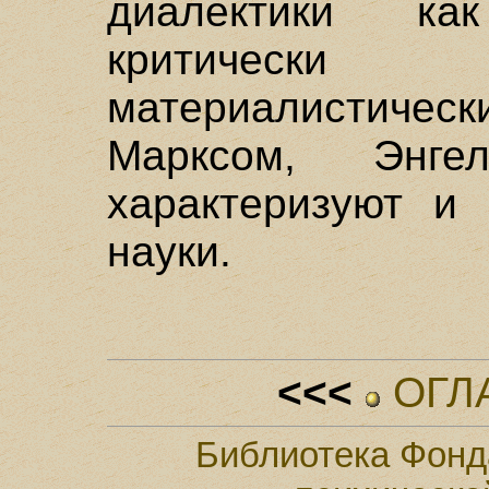
диалектики ка
критически с
материалистиче
Марксом, Энг
характеризуют и
науки.
<<<
ОГЛ
Библиотека Фонд