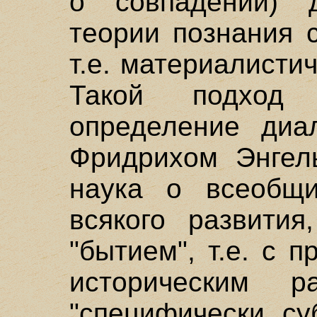
о совпадении) д
теории познания 
т.е. материалисти
Такой подход
определение диал
Фридрихом Энгель
наука о всеобщ
всякого развити
"бытием", т.е. с 
историческим 
"специфически су