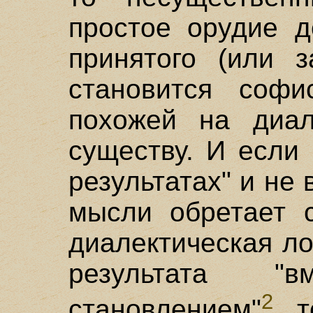
простое орудие д
принятого (или з
становится софи
похожей на диал
существу. И если 
результатах" и не
мысли обретает 
диалектическая ло
результата "
2
становлением"
, 