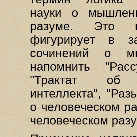
науки о мышлени
разуме. Это 
фигурирует в з
сочинений о мы
напомнить "Рас
"Трактат об у
интеллекта", "Раз
о человеческом р
человеческом разуме