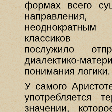
формах всего сущ
направления, 
неоднократны
классиков мар
послужило отп
диалектико-матери
понимания логики.
У самого Аристот
употребляется т
значении, котор