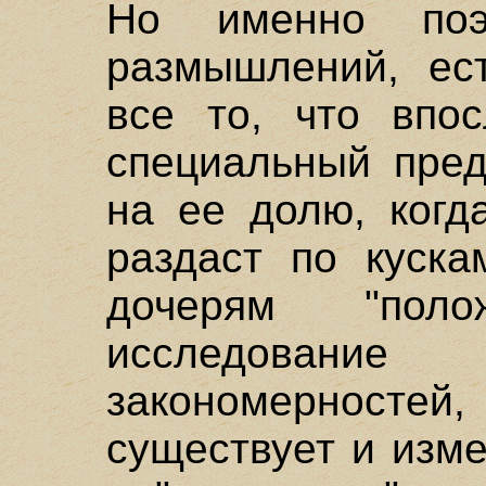
Но именно по
размышлений, ест
все то, что впос
специальный пред
на ее долю, когд
раздаст по куска
дочерям "поло
исследовани
закономерносте
существует и изме