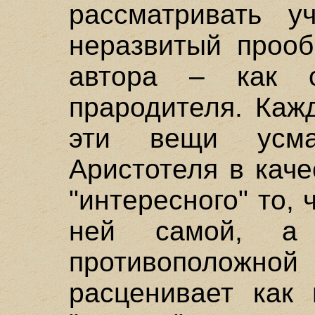
рассматривать у
неразвитый прооб
автора – как с
прародителя. Каж
эти вещи усма
Аристотеля в каче
"интересного" то, 
ней самой, а
противополож
расценивает как 