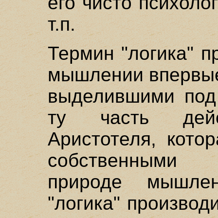
его чисто психоло
т.п.
Термин "логика" п
мышлении впервые
выделившими под
ту часть дейс
Аристотеля, кото
собственными 
природе мышле
"логика" производ