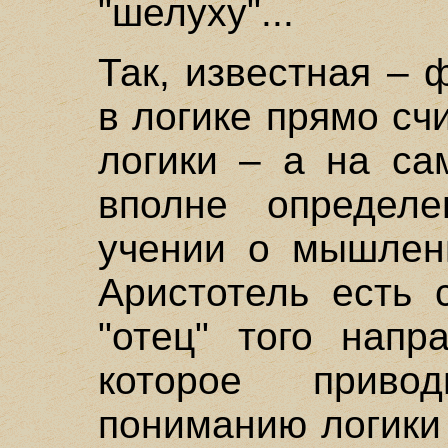
"шелуху"...
Так, известная –
в логике прямо сч
логики – а на са
вполне определе
учении о мышлени
Аристотель есть 
"отец" того напр
которое приво
пониманию логики