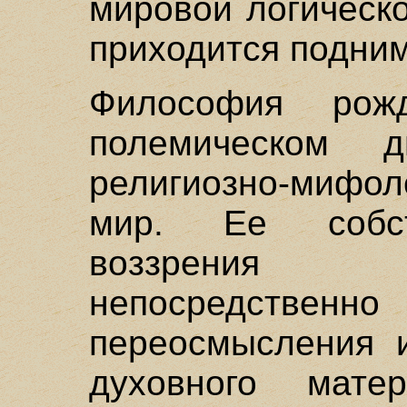
мировой логическ
приходится подним
Философия рож
полемическом 
религиозно-мифол
мир. Ее собст
воззрения
непосредственно
переосмысления и
духовного мате