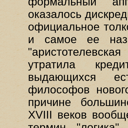
формальный апп
оказалось дискре
официальное толк
и самое ее наз
"аристотелевска
утратила кре
выдающихся ест
философов новог
причине большин
XVIII веков вообщ
термин "логика"