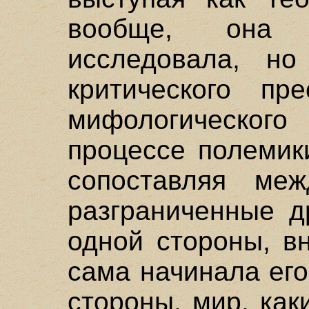
вообще, она 
исследовала, н
критического пре
мифологическог
процессе полемики
сопоставляя ме
разграниченные д
одной стороны, в
сама начинала его
стороны, мир, ка