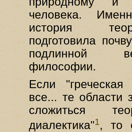
природному и 
человека. Име
история теор
подготовила почв
подлинной в
философии.
Если "греческая
все... те области
сложиться те
1
диалектика"
, то 