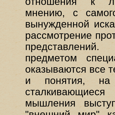
отношения к л
мнению, с самог
вынужденной иска
рассмотрение про
представлени
предметом специ
оказываются все 
и понятия, на
сталкивающиеся
мышления выступ
"внешний мир" к