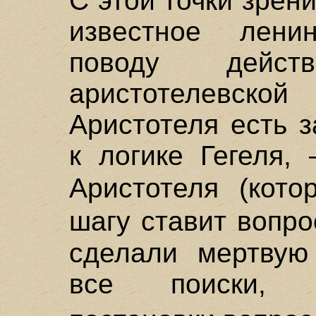
С этой точки зрен
известное лени
поводу действ
аристотелевск
Аристотеля есть з
к логике Гегеля,
Аристотеля (кот
шагу ставит вопр
сделали мертвую 
все поиски, 