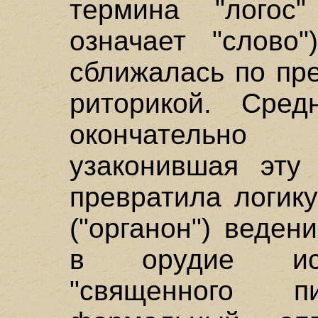
термина "логос"
означает "слово"
сближалась по пр
риторикой. Средн
окончательн
узаконившая эту
превратила логик
("органон") веден
в орудие ист
"священного 