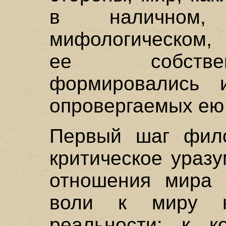
в наличном, 
мифологическом, 
ее собстве
формировались 
опровергаемых ею
Первый шаг фил
критическое ураз
отношения мира 
воли к миру н
реальности: к к