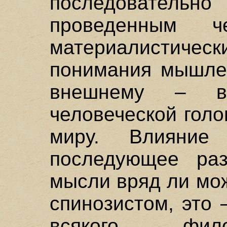
последовательн
проведенным 
материалисти
понимания мышлен
внешнему – в
человеческой гол
миру. Влияни
последующее раз
мысли вряд ли мо
спинозистом, это
всякого фило