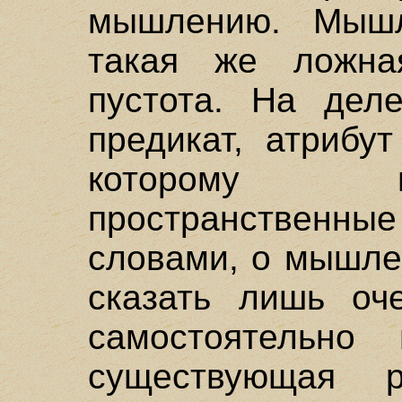
мышлению. Мышл
такая же ложна
пустота. На дел
предикат, атрибу
которому 
пространственны
словами, о мышле
сказать лишь оч
самостоятельно
существующая 