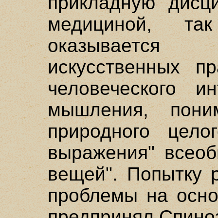
прикладную дисци
медициной, т
оказывается
искусственных пр
человеческого и
мышления, пони
природного цело
выражения" всеоб
вещей". Попытку 
проблемы на осно
предпринял Спино