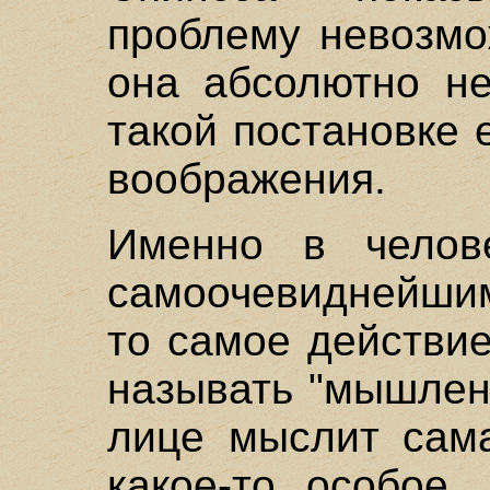
проблему невозмо
она абсолютно не
такой постановке 
воображения.
Именно в челов
самоочевиднейшим
то самое действи
называть "мышлени
лице мыслит сама
какое-то особое,