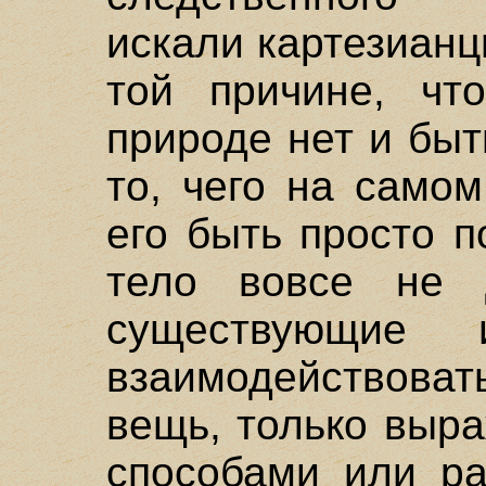
искали картезианц
той причине, чт
природе нет и быт
то, чего на само
его быть просто 
тело вовсе не 
существующие
взаимодействоват
вещь, только выр
способами или ра