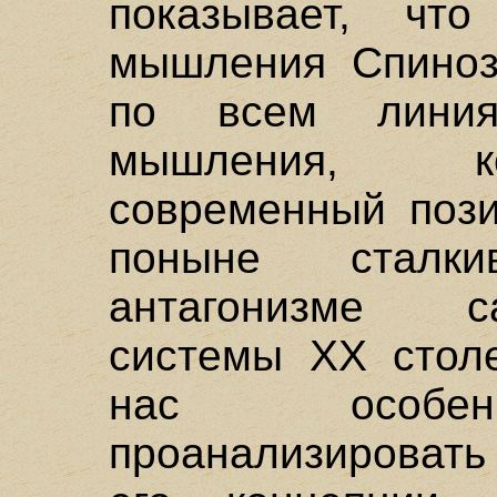
показывает, чт
мышления Спиноз
по всем лини
мышления, ко
современный пози
поныне сталк
антагонизме 
системы XX столе
нас особен
проанализировать