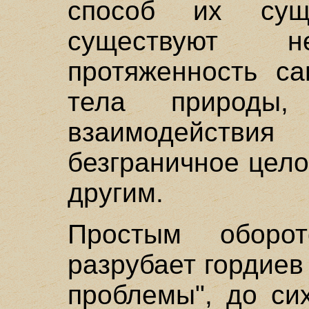
способ их суще
существуют
протяженность са
тела природы,
взаимодейств
безграничное цел
другим.
Простым оборо
разрубает гордиев
проблемы", до си