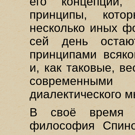
его концепции
принципы, кот
несколько иных ф
сей день остаю
принципами всяко
и, как таковые, в
современными
диалектического 
В своё время Г
философия Спино