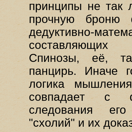
принципы не так 
прочную броню ф
дедуктивно-матем
составляющих 
Спинозы, её, та
панцирь. Иначе г
логика мышлени
совпадает с ф
следования его 
"схолий" и их дока