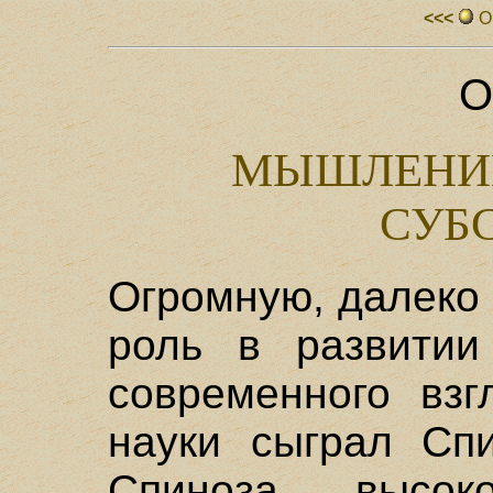
<<<
О
О
МЫШЛЕНИЕ
СУБ
Огромную, далеко
роль в развитии 
современного взг
науки сыграл Спи
Спиноза высо