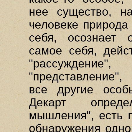
нее существо, н
человеке природа
себя, осознает 
самое себя, дейс
"рассуждени
"представление",
все другие особ
Декарт опред
мышления", есть 
обнаружения одно