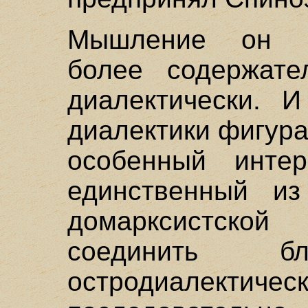
Мышление он п
более содержате
диалектически. 
диалектики фигур
особенный инте
единственный из
домарксистско
соединить бл
остродиалект