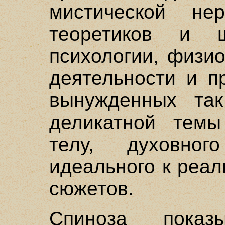
мистической не
теоретиков и 
психологии, физи
деятельности и п
вынужденных так
деликатной тем
телу, духовног
идеального к реа
сюжетов.
Спиноза показ