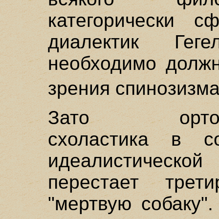
категорически с
диалектик Гег
необходимо должн
зрения спинозизма
Зато ортодокс
схоластика в с
идеалистичес
перестает трет
"мертвую собаку"