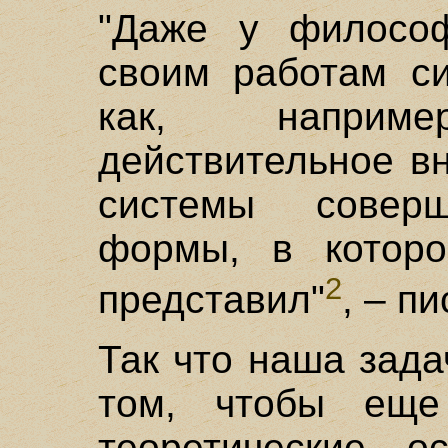
"Даже у философ
своим работам си
как, наприм
действительное в
системы соверш
формы, в которо
2
представил"
, – п
Так что наша зада
том, чтобы еще
теоретические о