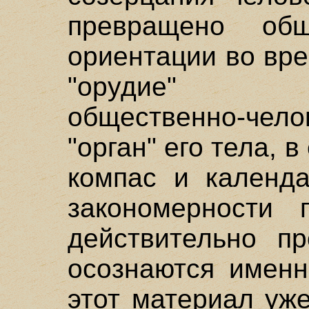
превращено об
ориентации во вре
"орудие" жи
общественно-чело
"орган" его тела, 
компас и календ
закономерности 
действительно пр
осознаются именн
этот материал уж