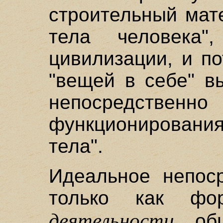
строительный мат
тела человека",
цивилизации, и п
"вещей в себе" в
непосредственно
функционирования
тела".
Идеальное непоср
только как фор
деятельности
обще