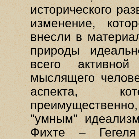
исторического раз
изменение, кото
внесли в материа
природы идеальн
всего активной
мыслящего человек
аспекта, кот
преимущественно,
"умным" идеализ
Фихте – Гегеля