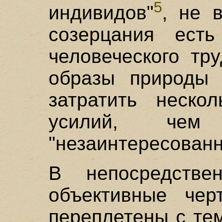
5
индивидов"
, не 
созерцания есть
человеческого тр
образы природы 
затратить неско
усилий, чем
"незаинтересованн
В непосредстве
объективные чер
переплетены с те