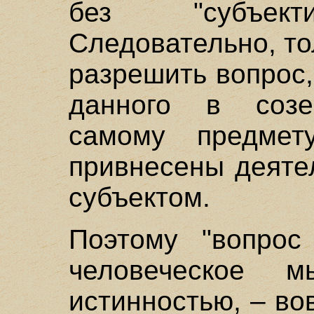
без "субъект
Следовательно, то
разрешить вопрос,
данного в созе
самому предмет
привнесены деятел
субъектом.
Поэтому "вопрос
человеческое м
истинностью, – во