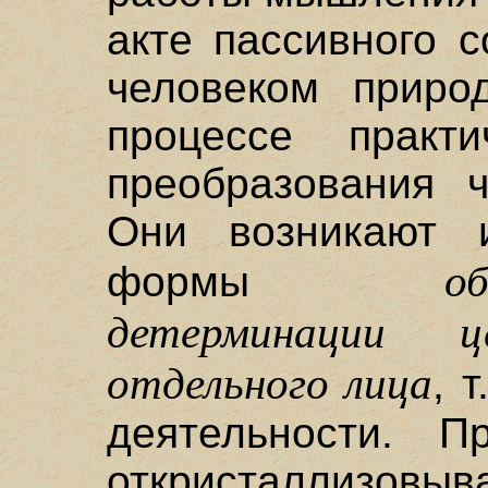
акте пассивного 
человеком приро
процессе практи
преобразования ч
Они возникают 
об
формы
детерминации це
отдельного лица
, 
деятельности. 
откристаллизо