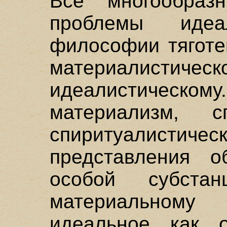
Все многообра
проблемы иде
философии тяготе
материали
идеалистическо
материализм, с
спиритуалистичес
представления 
особой субстан
материальному 
идеальное как о