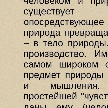
человеком и при
существует
опосредствующее 
природа превраща
– в тело природы.
производство. Им
самом широком с
предмет природы 
и мышления.
простейшей "чувс
даны ему (чел