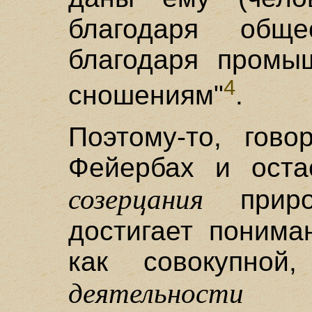
благодаря обще
благодаря промы
4
сношениям"
.
Поэтому-то, гово
Фейербах и оста
созерцания
приро
достигает понима
как совокупной,
деятельности
со