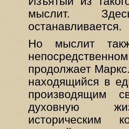
Изъятый из таког
мыслит. Зд
останавливается.
Но мыслит так
непосредственном
продолжает Маркс
находящийся в ед
производящим с
духовную жиз
историческим ко