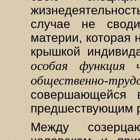
жизнедеятельност
случае не свод
материи, которая 
крышкой индивида
особая функция ч
общественно-тр
совершающейся 
предшествующим р
Между созерц