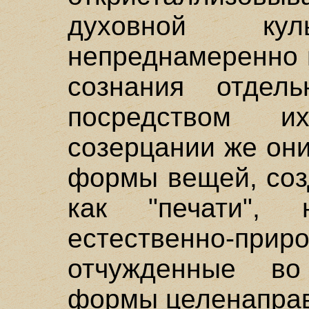
духовной кул
непреднамеренно 
сознания отдел
посредством и
созерцании же он
формы вещей, соз
как "печати",
естественно-при
отчужденные в
формы целенаправ