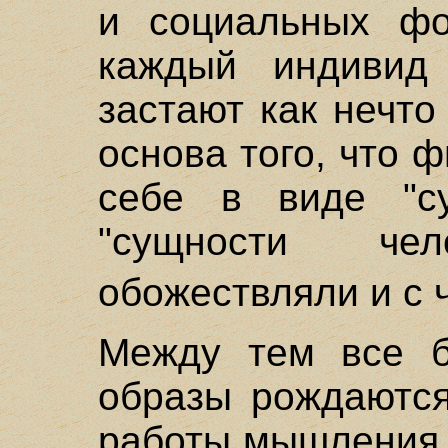
и социальных фо
каждый индивид
застают как нечто
основа того, что
себе в виде "с
"сущности че
обожествляли и с ч
Между тем все б
образы рождаются
работы мышления 