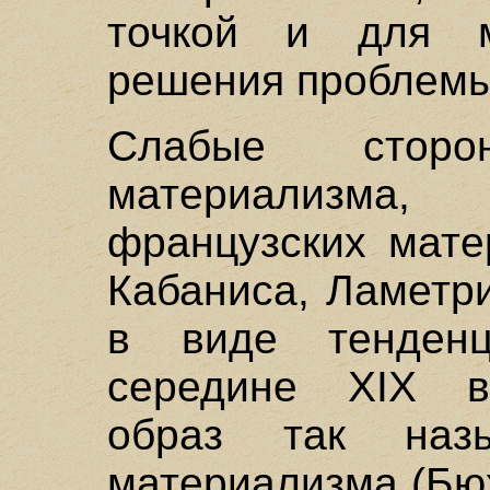
точкой и для ма
решения проблемы
Слабые сторон
материализма
французских мате
Кабаниса, Ламетр
в виде тенден
середине XIX в
образ так назы
материализма (Бю