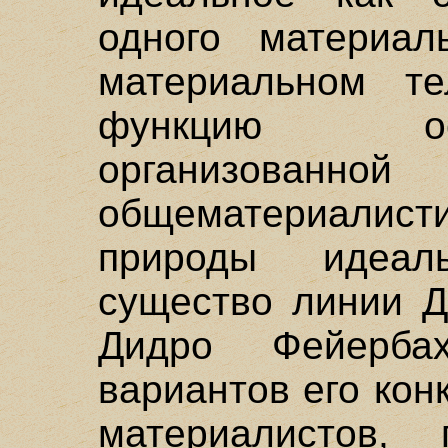
одного материал
материальном тел
функцию о
организованн
общематериалис
природы идеаль
существо линии Д
Дидро Фейерба
вариантов его кон
материалистов, 