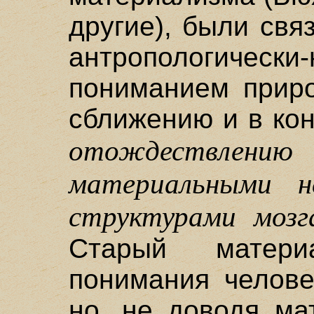
другие), были свя
антропологически
пониманием приро
сближению и в ко
отождествлен
материальными не
структурами мозг
Старый матер
понимания челове
но, не доводя ма