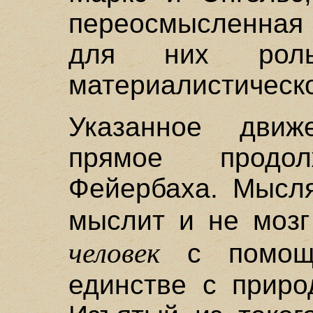
переосмысленная 
для них роль
материалистическо
Указанное движ
прямое продол
Фейербаха. Мысля
мыслит и не моз
человек
с помощь
единстве с приро