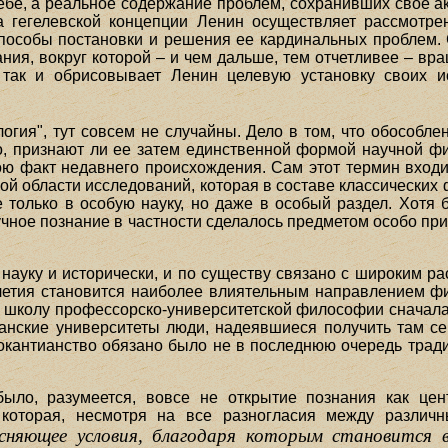
 себе, а реальное содержание проблем, сохранивших свое а
а гегелевской концепции Ленин осуществляет рассмотр
пособы постановки и решения ее кардинальных проблем.
ания, вокруг которой – и чем дальше, тем отчетливее – в
так и обрисовывает Ленин целевую установку своих ис
логия", тут совсем не случайны. Дело в том, что обособ
, признают ли ее затем единственной формой научной ф
ю факт недавнего происхождения. Сам этот термин входит 
ой области исследований, которая в составе классических
е только в особую науку, но даже в особый раздел. Хотя 
учное познание в частности сделалось предметом особо пр
науку и исторически, и по существу связано с широким р
олетия становится наиболее влиятельным направлением 
школу профессорско-университетской философии сначала в
рманские университеты люди, надеявшиеся получить там 
окантианство обязано было не в последнюю очередь трад
было, разумеется, вовсе не открытие познания как це
которая, несмотря на все разногласия между различ
выясняющее условия, благодаря которым становитс