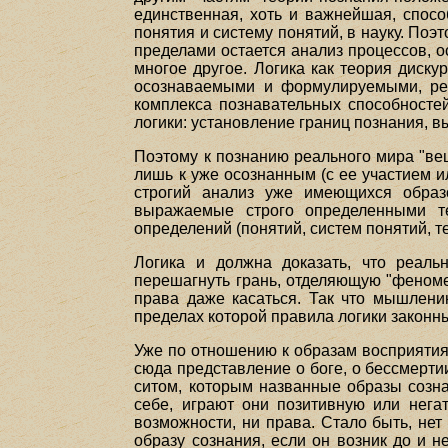
единственная, хоть и важнейшая, спос
понятия и систему понятий, в науку. Поэ
пределами остается анализ процессов, о
многое другое. Логика как теория диск
осознаваемыми и формулируемыми, реш
комплекса познавательных способностей
логики: установление границ познания,
Поэтому к познанию реального мира "ве
лишь к уже осознанным (с ее участием и
строгий анализ уже имеющихся образо
выражаемые строго определенными т
определений (понятий, систем понятий, т
Логика и должна доказать, что реаль
перешагнуть грань, отделяющую "феноме
права даже касаться. Так что мышлени
пределах которой правила логики законн
Уже по отношению к образам восприятия
сюда представление о боге, о бессмертии
ситом, которым названные образы созна
себе, играют они позитивную или нега
возможности, ни права. Стало быть, не
образу сознания, если он возник до и н