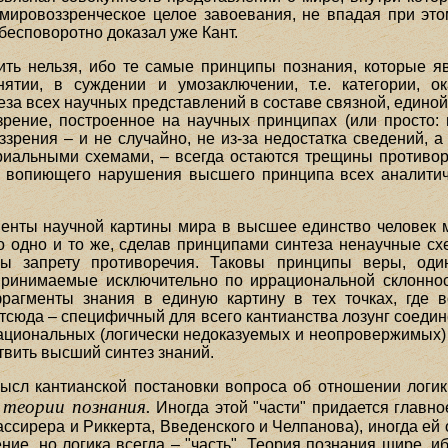
 мировоззренческое целое завоевания, не впадая при эт
бесповоротно доказал уже Кант.
ить нельзя, ибо те самые принципы познания, которые я
нятии, в суждении и умозаключении, т.е. категории, 
за всех научных представлений в составе связной, единой
зрение, построенное на научных принципах (или просто:
зрения – и не случайно, не из-за недостатка сведений, 
иальными схемами, – всегда остаются трещины противо
ез вопиющего нарушения высшего принципа всех аналитич
енты научной картины мира в высшее единство человек 
 одно и то же, сделав принципами синтеза ненаучные с
ны запрету противоречия. Таковы принципы веры, од
инимаемые исключительно по иррациональной склонности,
рагменты знания в единую картину в тех точках, где 
тсюда – специфичный для всего кантианства лозунг соедин
ациональных (логически недоказуемых и неопровержимых)
твить высший синтез знаний.
ысл кантианской постановки вопроса об отношении логики
 теории познания.
Иногда этой "части" придается главно
ассирера и Риккерта, Введенского и Челпанова), иногда е
ие, но логика всегда – "часть". Теория познания шире, и