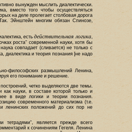
ективно вынужден мыслить диалектически.
ка, вместо того чтобы осуществляться
орых на деле пролегает столбовая дорога
 Так. Эйнштейн многим обязан Спинозе,
действительная логика
иалектика, есть
,
очках роста" современной науки, хотя бы
наука совпадает (сливается) не только с
а, диалектика и теория познания [не надо
льно-философских размышлений Ленина,
ируя его понимание и решение.
построений, четко выделяются две темы.
 как науки, в составе которой только и
нее в виде логики и теории познания.
озицию современного материализма (т.е.
ии ленинских положений до сих пор не
ми тетрадями", является прежде всего
комментарий к сочинениям Гегеля. Ленина