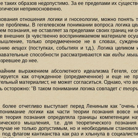
ие таких образов недопустимо. За ее пределами их существ
огически неприкосновенно.
кования отношения логики и гносеологии, можно понять 
же проблемы. В гегелевском понимании вопроса логика це
ем познания, не оставляет за пределами своих границ ни 
ве внешних (в чувственно воспринимаемом материале осу
шление, только опредмеченное не в словах, суждени
вещах
нанию
(поступках, событиях и т.д.). Логика целиком 
виды мыш
знавательные способности рассматриваются как
зревшее до нее.
райним выражением абсолютного идеализма Гегеля, сог
етируется как отчужденное (опредмеченное) и еще не
ательный материалист, не может согласиться. Однако, что 
с теори
ь осторожно: "В таком понимании логика совпадет
 более отчетливо выступает перед Лениным как "очень 
онимание логики как части теории познания вовсе н
кая теория познания определяла границы компетенции на
гического мышления, т.е. для теоретического познан
случае не только допустимым, но и необходимым становил
 под флагом кантианства как раз и хлынула в социалисти