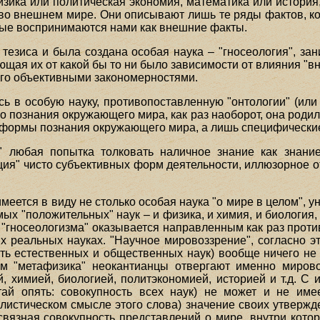
физика или политическая экономия, математика или история
а во внешнем мире. Они описывают лишь те ряды фактов, к
ые воспринимаются нами как внешние факты.
о тезиса и была создана особая наука – "гносеология", з
ая их от какой бы то ни было зависимости от влияния "вн
 его объективными закономерностями.
сь в особую науку, противопоставленную "онтологии" (или 
 познания окружающего мира, как раз наоборот, она родила
 формы познания окружающего мира, а лишь специфические 
я" любая попытка толковать наличное знание как знани
ция" чисто субъективных форм деятельности, иллюзорное 
имеется в виду не столько особая наука "о мире в целом", 
ых "положительных" наук – и физика, и химия, и биология, и
 "гносеологизма" оказывается направленным как раз проти
 реальных науках. "Научное мировоззрение", согласно это
ость естественных и общественных наук) вообще ничего не 
м "метафизика" неокантианцы отвергают именно мировоз
химией, биологией, политэкономией, историей и т.д. С и
итай опять: совокупность всех наук) не может и не имее
алистическом смысле этого слова) значение своих утвержд
вязная совокупность представлений о мире, внутри которо