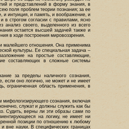
тий и представлений в форму знания, в
всею поля проблем теории познания; за ее
 и интуиция, и память, и воображение, и
и в строгом согласии с правилами, ясно
 анализ своего, выделенного из всего
знания остается высшей задачей также и
ния в ходе построения мировоззрения.
 ни малейшего отношения. Она применима
еской культуры. Ее специальная задача –
 разложение на простые составляющие,
ние составляющих в сложные системы
нание за пределы наличного сознания,
 если оно логично, не может и не имеет
ь, ограниченная область применения, в
ам мифологизирующего сознания, включая
 конечно, служат и должны служить как бы
о. Судить, верны ли эти образы сами по
риентирующееся на логику, не имеет ни
веренной позиции по отношению к любому
о и вне науки. В специфических границах