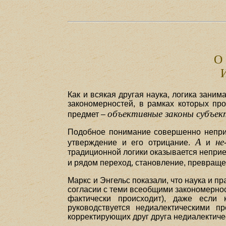
О
Как и всякая другая наука, логика зани
закономерностей, в рамках которых про
объективные законы субъек
предмет –
Подобное понимание совершенно неприе
А
не
утверждение и его отрицание.
и
традиционной логики оказывается неприе
и рядом переход, становление, превраще
Маркс и Энгельс показали, что наука и п
согласии с теми всеобщими закономерно
фактически происходит), даже если 
руководствуется недиалектическими 
корректирующих друг друга недиалектичес