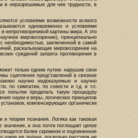
ом в неразрешимые для нее трудности, в
вляются условиями возможности всякого
оказываются одновременно и условиями
 и непротиворечивой картины мира. А это
 научное мировоззрение), принципиально
а с необходимостью, заключенной в самой
речий, раскалывающие мировоззрение на
еских суждений запрета противоречия в
может только одним путем: нарушив свои
хемы сцепления представлений в связное
инаково научно недоказуемые и научно
 по симпатии, по совести и т.д. и т.п.
все попытки проделать такую процедуру
ения науки и веры, логических принципов
 установок, компенсирующих органически
 и теории познания. Логика как таковая
е значение, и она почти поглощает целое
й отводится более скромное и подчиненное
бо шире ее задача, поскольку рассудок не