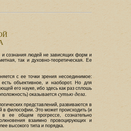
ОЙ
А
ли и сознания людей не зависящих форм и
етная, так и духовно-теоретическая. Ее
яется с ее точки зрения несоединимое:
 есть объективное, и наоборот. Но для
щей его науке, ибо здесь как раз сплошь
сутью дела
воположность) оказывается
.
 логических представлений, развиваются в
 в философии. Это может происходить (и
й в ее общем прогрессе, сознательно
толкновения взаимно провоцирующих и
лее высокого типа и порядка.