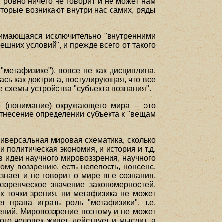
, ровно ничего не говорит и не может нам
оторые возникают внутри нас самих, ряды
анимающаяся исключительно "внутренними
ешних условий", и прежде всего от такого
"метафизике"), вовсе не как дисциплина,
сь как доктрина, постулирующая, что все
схемы устройства "субъекта познания".
е (понимание) окружающего мира – это
отнесение определении субъекта к "вещам
универсальная мировая схематика, сколько
 политическая экономия, и история и т.д.
в идеи научного мировоззрения, научного
му воззрению, есть нелепость, нонсенс,
знает и не говорит о мире вне сознания.
зренческое значение закономерностей,
х точки зрения, ни метафизика не может
т права играть роль "метафизики", т.е.
ений. Мировоззрение поэтому и не может
го человек живет, действует и мыслит, а