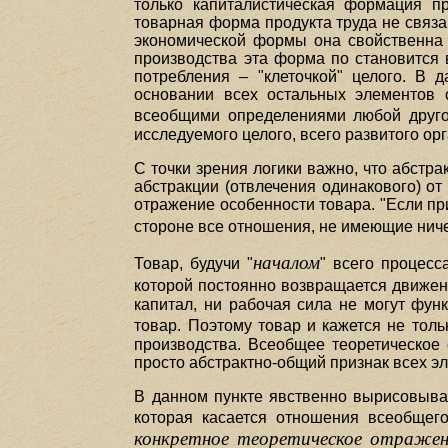
только капиталистическая формация п
товарная форма продукта труда не связа
экономической формы она свойственна 
производства эта форма по становится 
потребления – "клеточкой" целого. В 
основании всех остальных элементов 
всеобщими определениями любой друго
исследуемого целого, всего развитого ор
С точки зрения логики важно, что абст
абстракции (отвлечения одинакового) о
отражение особенности товара. "Если при
стороне все отношения, не имеющие ниче
началом
Товар, будучи "
" всего процесс
которой постоянно возвращается движени
капитал, ни рабочая сила не могут фун
товар. Поэтому товар и кажется не тольк
производства. Всеобщее теоретическое 
просто абстрактно-общий признак всех э
В данном пункте явственно вырисовывае
которая касается отношения всеобщег
конкретное теоретическое отражен