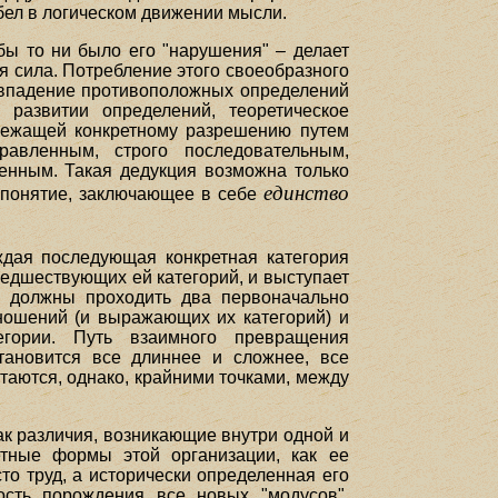
бел в логическом движении мысли.
бы то ни было его "нарушения" – делает
 сила. Потребление этого своеобразного
совпадение противоположных определений
 развитии определений, теоретическое
длежащей конкретному разрешению путем
авленным, строго последовательным,
ленным. Такая дедукция возможна только
единство
е понятие, заключающее в себе
ждая последующая конкретная категория
едшествующих ей категорий, и выступает
е должны проходить два первоначально
ношений (и выражающих их категорий) и
гории. Путь взаимного превращения
тановится все длиннее и сложнее, все
аются, однако, крайними точками, между
к различия, возникающие внутри одной и
ретные формы этой организации, как ее
то труд, а исторически определенная его
ость порождения все новых "модусов",