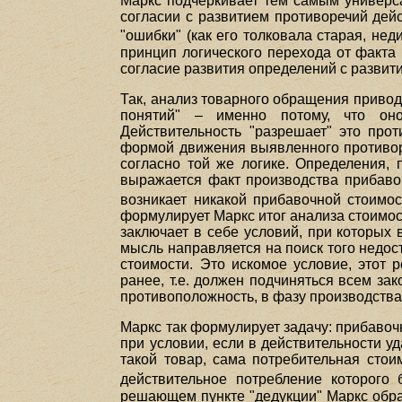
Маркс подчеркивает тем самым универса
согласии с развитием противоречий дейс
"ошибки" (как его толковала старая, нед
принцип логического перехода от факта к
согласие развития определений с развит
Так, анализ товарного обращения привод
понятий" – именно потому, что оно
Действительность "разрешает" это про
формой движения выявленного противоре
согласно той же логике. Определения, 
выражается факт производства прибавоч
возникает никакой прибавочной стоимос
формулирует Маркс итог анализа стоимос
заключает в себе условий, при которых
мысль направляется на поиск того недо
стоимости. Это искомое условие, этот 
ранее, т.е. должен подчиняться всем з
противоположность, в фазу производства
Маркс так формулирует задачу: прибавоч
при условии, если в действительности уд
такой товар, сама потребительная стои
действительное потребление которого
решающем пункте "дедукции" Маркс обра