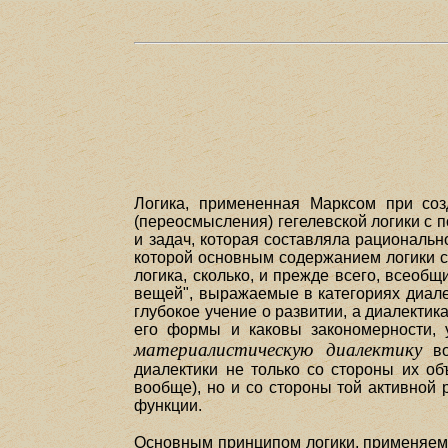
Логика, примененная Марксом при созд
(переосмысления) гегелевской логики с 
и задач, которая составляла рациональн
которой основным содержанием логики с
логика, сколько, и прежде всего, всео
вещей", выражаемые в категориях диалек
глубокое учение о развитии, а диалектика
его формы и каковы закономерности, 
материалистическую диалектику
во
диалектики не только со стороны их об
вообще), но и со стороны той активной 
функции.
Основным принципом логики, применяемо