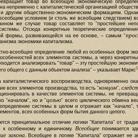
ревращает товар во всеобщую экономическую определен
на непременно с капиталистической организацией обществ
и другим общественно-экономическим формациям. Однак
всеобщим условием (и столь же всеобщим следствием) в
данном же случае товар составляет то "простейшее неп
системы. Отсюда конкретные теоретические определени
про
й формы, развивающейся на ее основе, – самым "
ганизма экономики капитализма.
рактно-всеобщее определение любой из особенных форм эк
т особенностей всех элементов системы, а через конкретн
ходится анализировать "товар" – эту простейшую экономич
го общего с данным объектом анализа" – указывает Маркс
а капиталистического воспроизводства, одновременно ок
концом
следс
е всех элементов производства, то есть "
",
кционировать в качестве элементов системы, не превращ
целью
о "началом", но и "
" всего циклического обмена ве
определение системы в целом и отражает как "начало", т
лементов, всех особенных форм бытия данного целого.
тся принципиальное отличие логики "Капитала" от тради
Всеобщее
о к особенному и единичному.
понимается з
ие закона
. Всеобщее в логике "Капитала" отражает не а