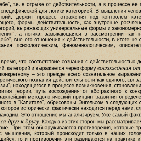
бе", т.е. в отрыве от действительности, а в процессе ее
специфической для логики категорией. В мышлении челове
ствий, держит процесс отражения под контролем кат
его, формы действительности, как внутренне расчленен
атегорий, выражающих универсальные формы и закономерно
ения", а логика, замыкающаяся в рассмотрении так н
е", вне его отношения к действительности, в итоге не с
ания психологическим, феноменологическим, описател
 время, что соответствие сознания с действительностью 
восхождения от
ий, категорий и выражается через форму
 конкретному – это прежде всего сознательное выражени
ретического познания действительности как единого, связа
азии", находящегося в процессе возникновения, становлен
звития теории, путь восхождения от абстрактного к ко
 важнейший методологический принцип развития определе
нного в "Капитале", обрисованы Энгельсом в следующих 
которое исторически, фактически находится перед нами, с
находим. Это отношение мы анализируем. Уже самый факт,
я друг к другу
. Каждую из этих сторон мы рассматриваем
твие. При этом обнаруживаются противоречия, которые т
с мышления, который происходит только в наших голова
йся, то и противоречия эти развиваются на практике и