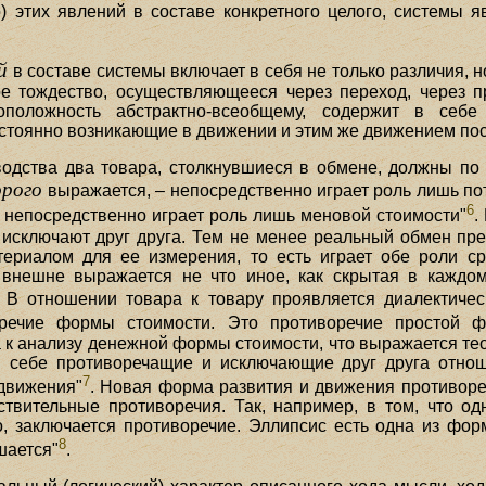
во) этих явлений в составе конкретного целого, системы 
й
в составе системы включает в себя не только различия, 
вое тождество, осуществляющееся через переход, через 
воположность абстрактно-всеобщему, содержит в се
стоянно возникающие в движении и этим же движением по
водства два товара, столкнувшиеся в обмене, должны по
рого
выражается, – непосредственно играет роль лишь пот
6
 непосредственно играет роль лишь меновой стоимости"
.
 исключают друг друга. Тем не менее реальный обмен пре
териалом для ее измерения, то есть играет обе роли ср
внешне выражается не что иное, как скрытая в каждом
. В отношении товара к товару проявляется диалектич
воречие формы стоимости. Это противоречие простой 
 к анализу денежной формы стоимости, что выражается тео
 в себе противоречащие и исключающие друг друга отнош
7
 движения"
. Новая форма развития и движения противореч
твительные противоречия. Так, например, в том, что од
, заключается противоречие. Эллипсис есть одна из фор
8
шается"
.