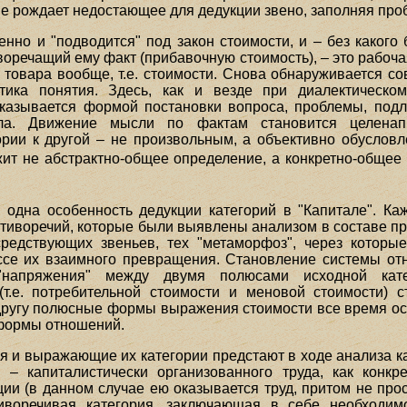
е рождает недостающее для дедукции звено, заполняя про
нно и "подводится" под закон стоимости, и – без какого 
речащий ему факт (прибавочную стоимость), – это рабочая
 товара вообще, т.е. стоимости. Снова обнаруживается 
тика понятия. Здесь, как и везде при диалектическом
с оказывается формой постановки вопроса, проблемы, по
ала. Движение мысли по фактам становится целенапр
ории к другой – не произвольным, а объективно обуслов
ежит не абстрактно-общее определение, а конкретно-обще
 одна особенность дедукции категорий в "Капитале". Ка
отиворечий, которые были выявлены анализом в составе пр
средствующих звеньев, тех "метаморфоз", через которы
се их взаимного превращения. Становление системы от
 "напряжения" между двумя полюсами исходной кате
т.е. потребительной стоимости и меновой стоимости) с
 другу полюсные формы выражения стоимости все время ост
 формы отношений.
я и выражающие их категории предстают в ходе анализа ка
 – капиталистически организованного труда, как конк
ии (в данном случае ею оказывается труд, притом не прос
иворечивая категория, заключающая в себе необходим