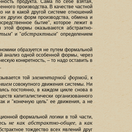
ность продукта. Сама по себе взятая,
енного производства. В качестве частной
о ни в какой другой системе отношений
сех других форм производства, обмена и
осредственное бытие", которое лежит в
я этой формы оказываются абстрактно-
стым
абстрактным
" и "
" определением
ономики образуется не путем формальной
ый анализ одной особенной формы, через
ескую конкретность, – то надо оставить в
5
.
элементарной формой
азывается той
, к
твием
совокупного движения системы. Ни
аясь постоянно, в каждом цикле снова в
ществ капиталистически организованного
ак и "конечную цель" ее движения, а не
ционной формальной логики в той части,
не как абстрактно-общее
как
десь
, а
бстрактное тождество всех явлений друг