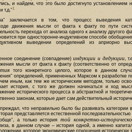
ись, и найдем, что это было достигнуто установлением
1
 т.д."
ала" заключается в том, что процесс выведения ка
оде движения мысли от факта к факту по пути систе
льность перехода от анализа одного к анализу другого ф
новится при односторонне-индуктивном способе обобщения
едуктивном выведении определений из априорно выс
индукции и дедукции
венное соединение (совпадение)
, т
жения мысли от факта к факту (соответственно от опред
ития
того конкретного целого, которое в данном случ
дения" определений, примененных Марксом к разработке по
е чем иным, как тем же историческим методом, только ос
ает история, с того же должен начинаться и ход мыс
ражение исторического процесса в абстрактной и теорети
венно законам, которые дает сам действительный историче
преждал, что неправильно было бы развивать категории в
торая представляется естественной последовательностью ис
той конкретно-историческ
ообще", а только история
иза, в данном случае – история одной, а именно капита
положении, которое экономические отношения исторически