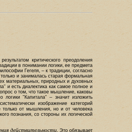
 результатом критического преодоления
радиции в понимании логики, ее предмета
илософии Гегеля, – к традиции, согласно
 только и занималась старая формальная
сех материальных, природных и духовных
а" и есть диалектика как самое полное и
 вопрос о том, что такое мышление, каковы
 логики "Капитала" – значит изложить
истематически изображение категорий
е только от мышления, но и от человека
кого познания, со стороны их логической
ния действительности
. Это обязывает