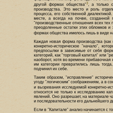
3
другой формах общества"
, а только 
производства. Это место и роль отдел
процесса, его собственной диалектикой
месте, а всегда на почве, созданной
"производственные отношения всех тех 
преодоленные остатки этих обломков и 
формах общества имелось лишь в виде нам
Каждая новая форма производства (как 
конкретно-историческое "начало", кот
предпосылки в зависимые от себя форм
категорий, как "торговый капитал" или "р
наоборот, хотя во времени прибавочная 
им категории превратились лишь тогда
подчинил их себе.
Таким образом, "исправление" историче
угоду "логическим" соображениям, а в с
и вызревания исследуемой конкретно-ис
относится не только к исследованию ка
явлений. Оно разрешает, на материале ч
и последовательности его дальнейшего 
Если в "Капитале" анализ начинается с т