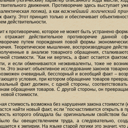
льный (логический) характер описанного хода мысли, ход
твительного движения. Противоречие здесь выступает уже
важнейший логический при
иалектическая логика), а как
 факту. Этот принцип только и обеспечивает объективность
ием действительности.
ит к противоречию, которое не может быть устранено форм
 отражает действительное противоречие данной сфер
тиворечие путем порождения повой формы экономически
чия. Теоретическое мышление, воспроизводящее действит
полученные в анализе товарного обращения, сталкиваютс
ной стоимости. "Как ни вертись, а факт остается фактом
ти, и если обмениваются неэквиваленты, тоже не возник
ти. Это значит: объективное исследование законов товарно
 возможен очевидный, бесспорный и всеобщий факт – воз
стающего условия, при котором обращение товаров превра
реальный факт должен, с одной стороны, соответствова
аконам обращения товаров. С другой стороны, он превраща
 новой стоимости.
ная стоимость возможна без нарушения закона стоимости (
астся найти новый факт, если "посчастливится открыть в 
мость которого обладала бы оригинальным свойством быт
 было бы овеществлением труда, а следовательно, созд
щается к эмпирии. На языке старой логики это значит, чт