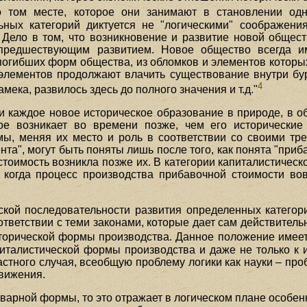
о том месте, которое они занимают в становлении о
ьных категорий диктуется не "логическими" соображени
. Дело в том, что возникновение и развитие новой обще
 предшествующим развитием. Новое общество всегда и
погибших форм общества, из обломков и элементов которы
элементов продолжают влачить существование внутри бур
4
ека, развилось здесь до полного значения и т.д."
и каждое новое историческое образование в природе, в о
орое возникает во времени позже, чем его исторически
ы, меняя их место и роль в соответствии со своими тре
ента", могут быть поняты лишь после того, как понята "приб
стоимость возникла позже их. В категории капиталистическ
, когда процесс производства прибавочной стоимости в
ской последовательности развития определенных категор
оответствии с теми законами, которые дает сам действител
торической формы производства. Данное положение имеет
питалистической формы производства и даже не только к
астного случая, всеобщую проблему логики как науки – про
движения.
оварной формы, то это отражает в логическом плане особенно