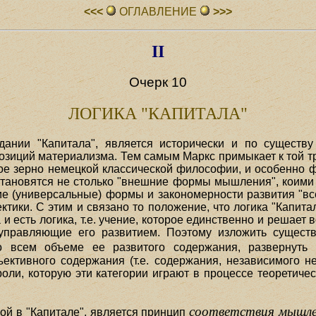
<<<
ОГЛАВЛЕHИЕ
>>>
II
Очерк 10
ЛОГИКА "КАПИТАЛА"
ании "Капитала", является исторически и по существу
позиций материализма. Тем самым Маркс примыкает к той т
ое зерно немецкой классической философии, и особенно ф
тановятся не столько "внешние формы мышления", коими
бщие (универсальные) формы и закономерности развития "в
тики. С этим и связано то положение, что логика "Капитал
 и есть логика, т.е. учение, которое единственно и решает
управляющие его развитием. Поэтому изложить существо
 всем объеме ее развитого содержания, развернуть с
ъективного содержания (т.е. содержания, независимого н
роли, которую эти категории играют в процессе теоретичес
соответствия мышле
й в "Капитале", является принцип