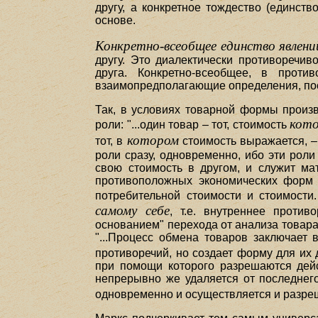
другу, а конкретное тождество (единст
основе.
Конкретно-всеобщее единство явлени
другу. Это диалектически противоречи
друга. Конкретно-всеобщее, в проти
взаимопредполагающие определения, по
Так, в условиях товарной формы произ
кото
роли: "...один товар – тот, стоимость
котором
тот, в
стоимость выражается, –
роли сразу, одновременно, ибо эти роли
свою стоимость в другом, и служит ма
противоположных экономических форм 
потребительной стоимости и стоимости
самому себе
, т.е. внутреннее проти
основанием" перехода от анализа товара
"...Процесс обмена товаров заключает
противоречий, но создает форму для их
при помощи которого разрешаются дейс
непрерывно же удаляется от последнего
одновременно и осуществляется и разре