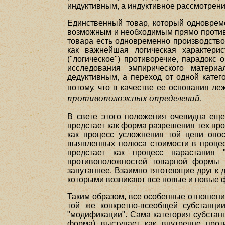
индуктивным, а индуктивное рассмотрени
Единственный товар, который одновреме
возможным и необходимым прямо противо
товара есть одновременно производство
как важнейшая логическая характерис
("логическое") противоречие, парадок
исследования эмпирического матери
дедуктивным, а переход от одной катег
потому, что в качестве ее основания л
противоположных определений
.
В свете этого положения очевидна еще
предстает как форма разрешения тех пр
как процесс усложнения той цепи опо
выявленных полюса стоимости в процес
предстает как процесс нарастания
противоположностей товарной формы (
запутаннее. Взаимно тяготеющие друг к
которыми возникают все новые и новые
Таким образом, все особенные отношени
той же конкретно-всеобщей субстанции
"модификации". Сама категория субстанц
форма) выступает как внутренне прот