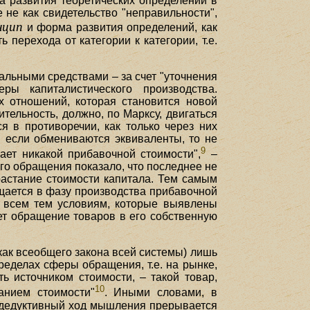
а развития теоретических определений в
 не как свидетельство "неправильности",
нцип
и форма развития определений, как
 перехода от категории к категории, т.е.
альными средствами – за счет "уточнения
ы капиталистического производства.
х отношений, которая становится новой
ельность, должно, по Марксу, двигаться
я в противоречии, как только через них
: если обмениваются эквиваленты, то не
9
ает никакой прибавочной стоимости",
–
го обращения показало, что последнее не
растание стоимости капитала. Тем самым
щается в фазу производства прибавочной
ть всем тем условиям, которые выявлены
ет обращение товаров в его собственную
как всеобщего закона всей системы) лишь
пределах сферы обращения, т.е. на рынке,
ь источником стоимости, – такой товар,
10
анием стоимости"
. Иными словами, в
о дедуктивный ход мышления прерывается