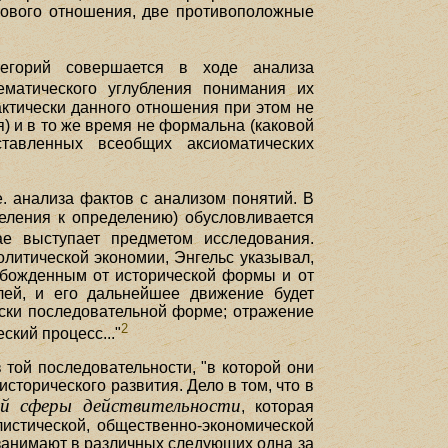
 нового отношения, две противоположные
тегорий совершается в ходе анализа
матического углубления понимания их
актически данного отношения при этом не
) и в то же время не формальна (каковой
тавленных всеобщих аксиоматических
.е. анализа фактов с анализом понятий. В
еления к определению) обусловливается
ае выступает предметом исследования.
литической экономии, Энгельс указывал,
вобожденным от исторической формы и от
лей, и его дальнейшее движение будет
чески последовательной форме; отражение
2
ский процесс..."
 той последовательности, "в которой они
торического развития. Дело в том, что в
ой сферы действительности
, которая
листической, общественно-экономической
 занимают в различных следующих одна за