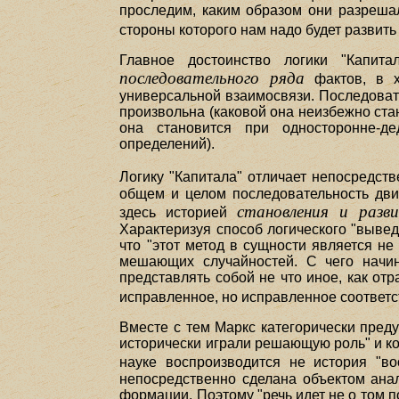
проследим, каким образом они разрешал
стороны которого нам надо будет развить и
Главное достоинство логики "Капит
последовательного ряда
фактов, в х
универсальной взаимосвязи. Последовате
произвольна (каковой она неизбежно ста
она становится при односторонне-д
определений).
Логику "Капитала" отличает непосредст
общем и целом последовательность дви
становления и разв
здесь историей
Характеризуя способ логического "выве
что "этот метод в сущности является н
мешающих случайностей. С чего начин
представлять собой не что иное, как от
исправленное, но исправленное соответст
Вместе с тем Маркс категорически преду
исторически играли решающую роль" и ко
науке воспроизводится не история "в
непосредственно сделана объектом анал
формации. Поэтому "речь идет не о том 