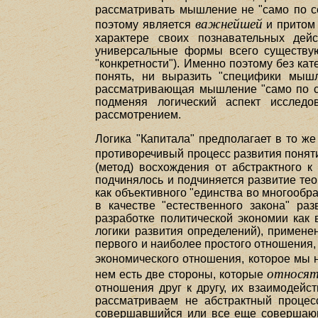
рассматривать мышление не "само по се
важнейшей
поэтому является
и притом 
характере своих познавательных дей
универсальные формы всего существующ
"конкретности"). Именно поэтому без к
понять, ни выразить "специфики мышл
рассматривающая мышление "само по себ
подменяя логический аспект исследов
рассмотрением.
Логика "Капитала" предполагает в то же
противоречивый процесс развития понят
(метод) восхождения от абстрактного к
подчинялось и подчиняется развитие тео
как объективного "единства во многообр
в качестве "естественного закона" ра
разработке политической экономии как
логики развития определений), примене
первого и наиболее простого отношения, 
экономического отношения, которое мы 
относятс
нем есть две стороны, которые
отношения друг к другу, их взаимодейс
рассматриваем не абстрактный процес
совершавшийся или все еще совершающи