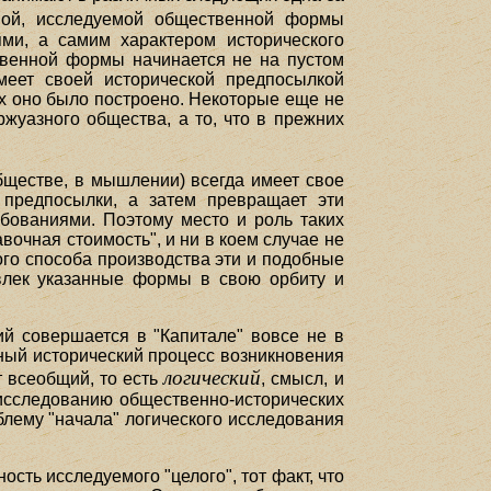
дной, исследуемой общественной формы
ями, а самим характером исторического
ственной формы начинается не на пустом
меет своей исторической предпосылкой
х оно было построено. Некоторые еще не
жуазного общества, а то, что в прежних
бществе, в мышлении) всегда имеет свое
е предпосылки, а затем превращает эти
бованиями. Поэтому место и роль таких
авочная стоимость", и ни в коем случае не
ого способа производства эти и подобные
овлек указанные формы в свою орбиту и
ий совершается в "Капитале" вовсе не в
ьный исторический процесс возникновения
логический
 всеобщий, то есть
, смысл, и
 исследованию общественно-исторических
блему "начала" логического исследования
сть исследуемого "целого", тот факт, что