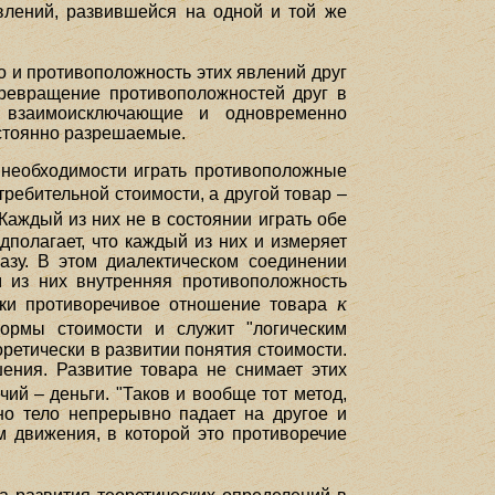
явлений, развившейся на одной и той же
но и противоположность этих явлений друг
превращение противоположностей друг в
бе взаимоисключающие и одновременно
стоянно разрешаемые.
 необходимости играть противоположные
ребительной стоимости, а другой товар –
 Каждый из них не в состоянии играть обе
дполагает, что каждый из них и измеряет
азу. В этом диалектическом соединении
 из них внутренняя противоположность
к
ески противоречивое отношение товара
формы стоимости и служит "логическим
ретически в развитии понятия стоимости.
ения. Развитие товара не снимает этих
ий – деньги. "Таков и вообще тот метод,
но тело непрерывно падает на другое и
м движения, в которой это противоречие