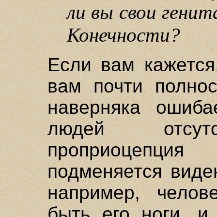
ли вы свои генит
Конечности?
Если вам кажется
вам почти полнос
наверняка ошиба
людей отсутс
проприоцепция
подменяется виде
например, челов
быть его ноги, и