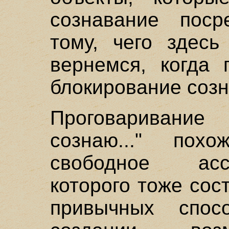
сознавание поср
тому, чего здесь
вернемся, когда 
блокирование созн
Проговаривани
сознаю..." пох
свободное асс
которого тоже сос
привычных спос