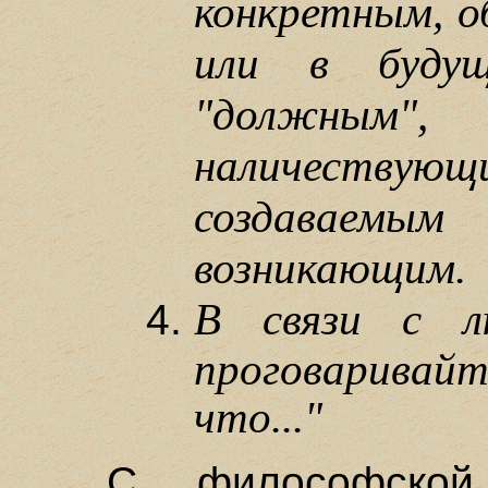
конкретным, о
или в будущ
"должны
наличествую
создаваем
возникающим.
В связи с л
проговаривайт
что..."
С философской