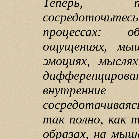
Теперь, п
сосредоточьт
процессах: об
ощущениях, мыш
эмоциях, мысля
дифференциров
внутренн
сосредотачивая
так полно, как 
образах, на мыш