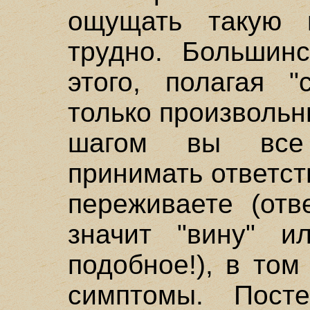
ощущать такую в
трудно. Большин
этого, полагая "
только произвольн
шагом вы все
принимать ответст
переживаете (отв
значит "вину" и
подобное!), в том
симптомы. Пост