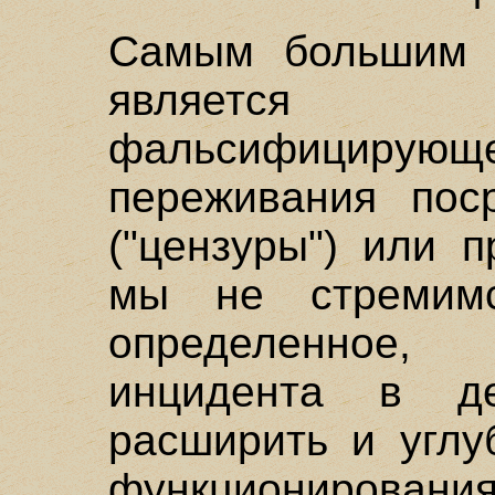
Самым большим п
является в
фальсифициру
переживания пос
("цензуры") или 
мы не стремимс
определенное,
инцидента в де
расширить и углу
функциониров