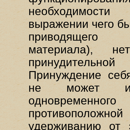
необходимости
выражении чего бы
приводящего 
материала), н
принудитель
Принуждение себя
не может и
одновременно
противополож
удерживанию от э