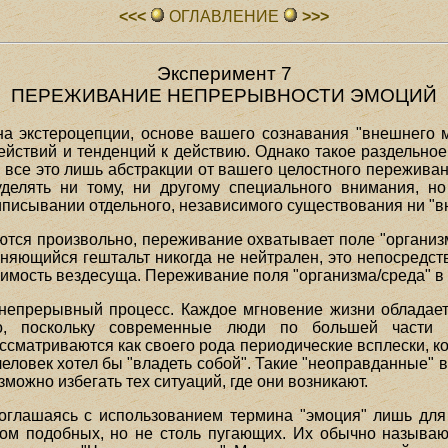
<<<
ОГЛАВЛЕHИЕ
>>>
Эксперимент 7
ПЕРЕЖИВАНИЕ НЕПРЕРЫВНОСТИ ЭМОЦИЙ
а экстероцепции, основе вашего сознавания "внешнего 
действий и тенденций к действию. Однако такое раздельно
все это лишь абстракции от вашего целостного переживан
елять ни тому, ни другому специального внимания, но 
риписывании отдельного, независимого существования ни "в
ляются произвольно, переживание охватывает поле "органи
яющийся гештальт никогда не нейтрален, это непосредств
чимость вездесуща. Переживание поля "организма/среда" в 
непрерывный процесс. Каждое мгновение жизни обладае
ко, поскольку современные люди по большей части 
ссматриваются как своего рода периодические всплески, 
а человек хотел бы "владеть собой". Такие "неоправданные"
можно избегать тех ситуаций, где они возникают.
оглашаясь с использованием термина "эмоция" лишь для
ом подобных, но не столь пугающих. Их обычно называют "