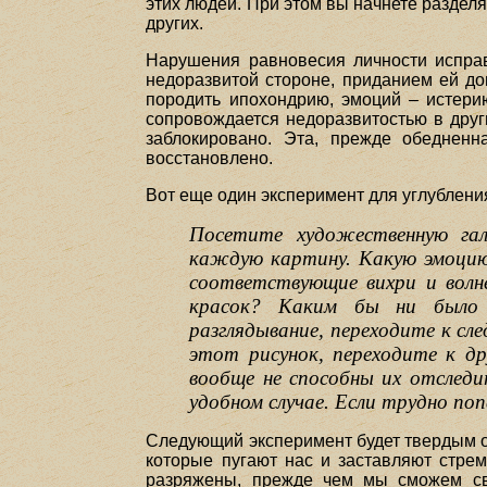
этих людей. При этом вы начнете разде
других.
Нарушения равновесия личности испра
недоразвитой стороне, приданием ей д
породить ипохондрию, эмоций – истери
сопровождается недоразвитостью в друг
заблокировано. Эта, прежде обедненн
восстановлено.
Вот еще один эксперимент для углублен
Посетите художественную гал
каждую картину. Какую эмоцию,
соответствующие вихри и волн
красок? Каким бы ни было 
разглядывание, переходите к с
этот рисунок, переходите к д
вообще не способны их отслед
удобном случае. Если трудно по
Следующий эксперимент будет твердым о
которые пугают нас и заставляют стре
разряжены, прежде чем мы сможем сво