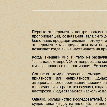
Первые эксперименты центрировались н
проприоцепции, сознавания "тела": его 
было лишь предварительным, потому что 
эксперименте мы предлагаем вам не уд
возникает, когда вы не настаиваете на п
Когда "внешний мир" и "тело" не разде
"вы-в-вашем-мире". Этот непрерывно мен
жизнь в процессе ее проживания. Ее зна
Согласно этому определению эмоция – 
приятности или неприятности. Одна
эмоционального переживания, эмоции ра
в поведении как раз в тех случаях, когд
настороже. Люди стараются насколько воз
Однако, большинство исследователей, с
существовании других явлений, во мног