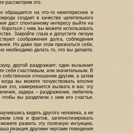
йте рассмотрим это.
ие обращается на что-то неинтересное и
ирода создает в качестве целительного
ния даст спонтанному интересу выйти на
ы бороться с ним, вы можете использовать
стве. Закройте глаза и допустите легкую
йствуют соображения долга, соблюдения
ожнее. Но даже при этом признаться себе,
но необходимо делать то, что вы делаете.
куку, другой раздражает; один вызывает
ете себя счастливым, или значительным. В
те собственное отношение другим, а затем
: когда вы можете почувствовать вполне
вая это, намеревается вызвать в вас эту
величия, задира – раздражение, любитель
, чтобы вы разделили с ним его счастье.
аучившись видеть другого человека, а не
током слов и фактов, загипнотизировать
 можете развить эту полезную интуицию,
ваша реакция другими чертами поведения