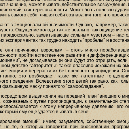
еют значение, может вызвать действительное возбуждение. 
оявлений заинтересованности. Может быть полезно дурачит
ачить самого себя, лишая себя сознавания того, что происх
ают в эмоциональной значимости. Однако, например, такие
 чувств. Ощущение холода так же реально, как ощущение теп
ни парадоксально, захватывающе сильным чувством – насто
тих экспериментах так трудно находить "пробелы" и восстан
ые они причиняют взрослым, – столь много поработавш
можности пройти естественное развитие и дифференциацию.
оциями", не догадываясь (и они будут это отрицать, если 
венном детстве "авторитеты" также опасливо искажали их 
ие эмоции и перерасти их без внешнего принуждения. Он
онтанно, это возбуждает такие же латентные тенденци
ого поведения. Вследствие этого детей так рано, как тол
ебя фальшивую маску принятого "самообладания".
 посредством выдвижения на передний план "внешнего мира
а, сознаваемых путем проприоцепции, в значительной степ
риспосабливается к этому непрерывному давлению, его 
который ему еще удается вызвать в себе.
лирование эмоций" имеет, разумеется, собственную эмо
се не те, о которых говорится при обосновании прогр