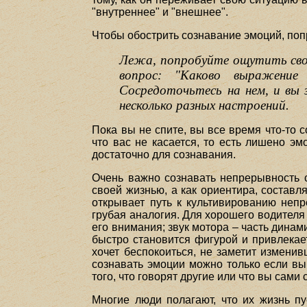
"внутреннее" и "внешнее".
Чтобы обострить сознавание эмоций, по
Лежа, попробуйте ощутить свое
вопрос: "Каково выражени
Сосредоточьтесь на нем, и вы
несколько разных настроений.
Пока вы не спите, вы все время что-то с
что вас не касается, то есть лишено э
достаточно для сознавания.
Очень важно сознавать непрерывность 
своей жизнью, а как ориентира, состав
открывает путь к культивированию неп
грубая аналогия. Для хорошего водителя 
его внимания; звук мотора – часть динами
быстро становится фигурой и привлекае
хочет беспокоиться, не заметит измени
сознавать эмоции можно только если вы 
того, что говорят другие или что вы сами
Многие люди полагают, что их жизнь пу