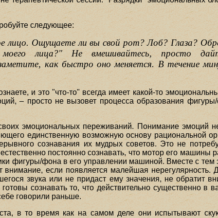
пробуйте следующее:
 лицо. Ощущаете ли вы свой рот? Лоб? Глаза? Обр
е моего лица?" Не вмешивайтесь, просто да
 заметите, как быстро оно меняется. В течение м
ознаете, и это "что-то" всегда имеет какой-то эмоциональн
моций, – просто не вызовет процесса образования фигуры/
своих эмоциональных переживаний. Понимание эмоций н
ляющего единственную возможную основу рациональной ор
рерывного сознавания их мудрых советов. Это не потреб
естественно постоянно сознавать, что мотор его машины р
ки фигуры/фона в его управлении машиной. Вместе с тем это
т внимание, если появляется малейшая нерегулярность. Др
вшегося звука или не придаст ему значения, не обратит в
готовы сознавать то, что действительно существенно в в
 себе говорили раньше.
ста, в то время как на самом деле они испытывают скук