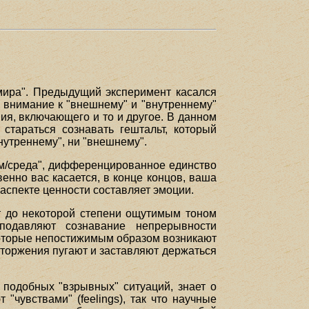
мира". Предыдущий эксперимент касался
е внимание к "внешнему" и "внутреннему"
ия, включающего и то и другое. В данном
стараться сознавать гештальт, который
нутреннему", ни "внешнему".
зм/среда", дифференцированное единство
енно вас касается, в конце концов, ваша
аспекте ценности составляет эмоции.
т до некоторой степени ощутимым тоном
подавляют сознавание непрерывности
которые непостижимым образом возникают
 вторжения пугают и заставляют держаться
 подобных "взрывных" ситуаций, знает о
чувствами" (feelings), так что научные