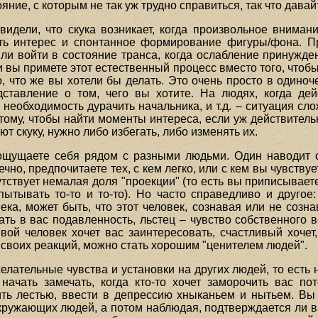
ояние, с которым не так уж трудно справиться, так что дава
идели, что скука возникает, когда произвольное вниман
ать интерес и спонтанное формирование фигуры/фона. Пр
или войти в состояние транса, когда ослабление принужде
 вы примете этот естественный процесс вместо того, чтоб
, что же вы хотели бы делать. Это очень просто в одиноче
дставление о том, чего вы хотите. На людях, когда де
 необходимость дурачить начальника, и т.д. – ситуация сл
к тому, чтобы найти моменты интереса, если уж действитель
т скуку, нужно либо избегать, либо изменять их.
ощущаете себя рядом с разными людьми. Один наводит с
ечно, предпочитаете тех, с кем легко, или с кем вы чувству
утствует немалая доля "проекции" (то есть вы приписывае
спытывать то-то и то-то). Но часто справедливо и другое
ка, может быть, что этот человек, сознавая или не созна
ть в вас подавленность, льстец – чувство собственного 
вой человек хочет вас заинтересовать, счастливый хочет
своих реакций, можно стать хорошим "ценителем людей".
ательные чувства и установки на других людей, то есть н
ачать замечать, когда кто-то хочет заморочить вас по
ить лестью, ввести в депрессию хныканьем и нытьем. Вы
 окружающих людей, а потом наблюдая, подтверждается ли 