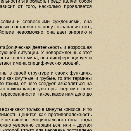
тельности эта область представляет собой
висит от того, насколько проявляется
ыслями и словесными суждениями, она
лько составляет основу сознавания того,
йствие невозможно, она дает энергию и
таболическая деятельность и возросшая
рующей ситуации. У новорожденных этот
асти своего мира, она дифференцирует и
етают имена специфических эмоций.
ы в своей структуре и своих функциях,
и как смутные и грубые, то эти термины
о таким, от чего следует избавляться на
ько важны как регуляторы энергии в поле
ересованности: такое, какое нам дело до
 возникают только в минуты кризиса, и то
тимость ценится как противоположность
е не лишено эмоционального тона, когда
ожно уверенно справиться, или – другая
в которой что-то для человека поставлено