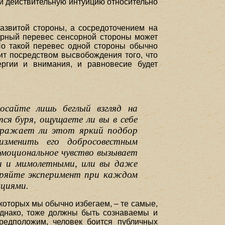
и действительную интуицию относительно
звитой стороны, а сосредоточением на
ерный перевес сенсорной стороны может
Но такой перевес одной стороны обычно
ит посредством высвобождения того, что
ергии и внимания, и равновесие будет
осайте лишь беглый взгляд на
ся буря, ощущаете ли вы в себе
здражает ли этот яркий подбор
зменить его добросовестным
эмоциональное чувство вызывает
ми и мимолетными, или вы даже
оряйте эксперимент при каждом
кциями.
оторых мы обычно избегаем, – те самые,
однако, тоже должны быть сознаваемы и
редположим, человек боится публичных