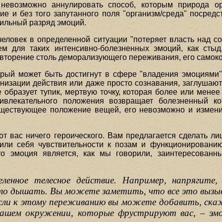
 невозможно аннулировать способ, которым природа ор
е и без того запутанного поля "организм/среда" посредс
сильный разряд эмоций.
еловек в определенной ситуации "потеряет власть над соб
ем для таких интенсивно-болезненных эмоций, как стыд,
вторение столь деморализующего переживания, его самокон
торый может быть достигнут в сфере "владения эмоциями
анизации действия или даже просто сознавания, заглушаю
 образует тупик, мертвую точку, которая более или мене
влекательного положения возвращает болезненный кон
уществующее положение вещей, его невозможно и изменит
т вас ничего героического. Вам предлагается сделать л
или себя чувствительности к позам и функционированию
то эмоция является, как мы говорили, заинтересованн
ленное телесное действие. Например, напрягите
ло дышать. Вы можете заметить, что все это вызыв
Если к этому переживанию вы можете добавить, ска
 вашем окружении, которые фрустрируют вас, – эмо