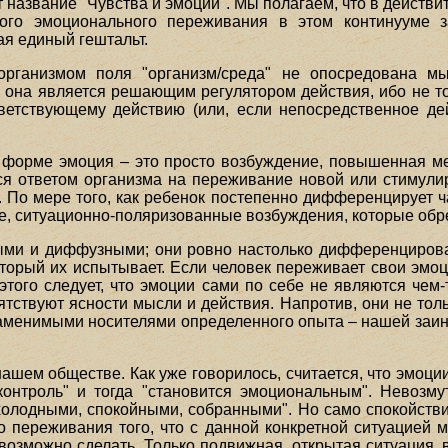
 название "Чувства и эмоции". Мы полагаем, что в действи
ого эмоционального переживания в этом континууме за
я единый гештальт.
организмом поля "организм/среда" не опосредована м
 она является решающим регулятором действия, ибо не то
тветствующему действию (или, если непосредственное де
орме эмоция – это просто возбуждение, повышенная ме
ся ответом организма на переживание новой или стимули
 По мере того, как ребенок постепенно дифференцирует ч
е, ситуационно-поляризованные возбуждения, которые обр
ыми и диффузными; они ровно настолько дифференцирован
торый их испытывает. Если человек переживает свои эмоци
этого следует, что эмоции сами по себе не являются чем-т
ятствуют ясности мысли и действия. Напротив, они не тол
заменимыми носителями определенного опыта – нашей заинт
шем обществе. Как уже говорилось, считается, что эмоции
контроль" и тогда "становится эмоциональным". Невозму
"холодными, спокойными, собранными". Но само спокойстви
 переживания того, что с данной конкретной ситуацией м
возможно сделать. Только подвижная, открытая ситуация, 