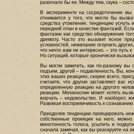
разогнало бы ее. Между тем, скука – сост
В эксперименте на сосредоточение мы в
отнимается у того, что могло бы вызв
средства утомление, тенденцию уснуть 
передний план в качестве фантазий. Если
фантазии как средство обнаружения того
дремоту. Часто это вызовет ясное пре
условностей, нежелание огорчить других,
что нечто вам не интересно, – это путь 
Но ситуаций, которые хронически вызываю
Вы могли заметить, как по-разному вы 
подъем, другой – подавленность. Вы, кон
этих ваших реакциях, скорее всего, прис
считаете, что другие заставляют вас и
определенную реакцию на другого челове
реакцию. Меланхолик может хотеть вызва
ворчать – недовольство. И наоборот, жи
Развивая восприимчивость к сознаванию 
Преодолев тенденцию проецировать нежел
собственные проекции на него, можно н
монотонность голоса, усыпить и подкуп
сначала замечая, как вы реагируете на