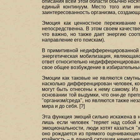
описания всей этой области обычно носят
единый континуум. Место того или ин
заинтересованность организма, создающа
Эмоция как ценностное переживание 
непосредственна. В этом своем качестве
что важно, но также дает энергию соо
направление его поискам).
В примитивной недифференцированной ф
энергетическая мобилизация, являющая
ответ относительно недифференцирован.
свое общее возбуждение в избирательны
Эмоции как таковые не являются смутн
насколько дифференцирован человек, ко
могут быть отнесены к нему самому. Из 
основании той выдумки, что они-де преп
"организм/среда", но являются также не
мира и до себя. [?]
Эта функция эмоций сильно искажена в на
лишь если человек "теряет над собой 
эмоциональности, люди хотят казаться 
оно рождается из прямого оценивающего
крайность – в данной ситуации ничего не