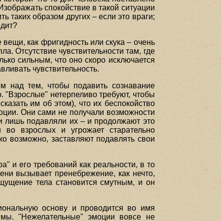
Изображать спокойствие в такой ситуации
ь таких образом других – если это враги;
одит?
 вещи, как фригидность или скука – очень
ла. Отсутствие чувствительности там, где
лько сильным, что оно скоро исключается
авливать чувствительность.
им над тем, чтобы подавить сознавание
 "Взрослые" нетерпеливо требуют, чтобы
сказать им об этом), что их беспокойство
эмоции. Они сами не получали возможности
и лишь подавляли их – и продолжают это
и во взрослых и угрожает старательно
ько возможно, заставляют подавлять свои
" и его требований как реальности, в то
ени вызывает пренебрежение, как нечто,
ощущение тела становится смутным, и он
циональную основу и проводится во имя
аммы. "Нежелательные" эмоции вовсе не