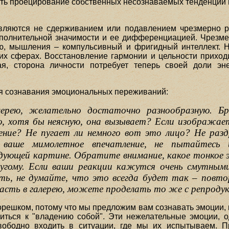
лять проецирование собственных несознаваемых тенденций 
вляются не сдерживанием или подавлением чрезмерно ра
ополнительной значимости и ее дифференциацией. Чрезм
ю, мышления – компульсивный и фригидный интеллект. 
их сферах. Восстановление гармонии и цельности приход
ая, сторона личности потребует теперь своей доли эн
ия сознавания эмоциональных переживаний:
ерею, желательно достаточно разнообразную. Бр
 хотя бы неясную, она вызывает? Если изображает
ение? Не пугает ли немного вот это лицо? Не ра
ваше мимолетное впечатление, не пытайтесь и
ледующей картине. Обратите внимание, какое тонкое 
ругому. Если ваши реакции кажутся очень смутны
ить, не думайте, что это всегда будет так – повт
пасть в галерею, можете проделать то же с репроду
решком, потому что мы предложим вам сознавать эмоции, к
миться к "владению собой". Эти нежелательные эмоции, 
бодно входить в ситуации, где мы их испытываем. П