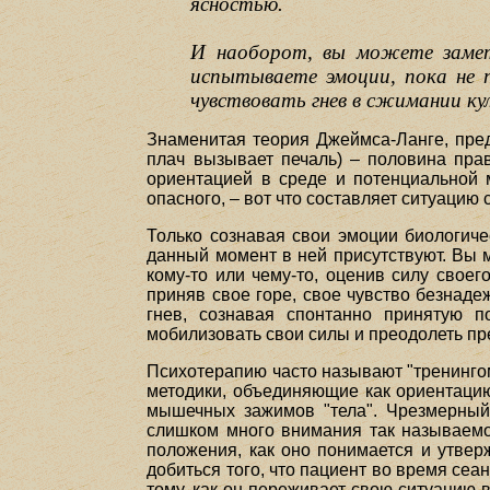
ясностью.
И наоборот, вы можете замет
испытываете эмоции, пока не 
чувствовать гнев в сжимании ку
Знаменитая теория Джеймса-Ланге, пред
плач вызывает печаль) – половина пра
ориентацией в среде и потенциальной м
опасного, – вот что составляет ситуацию 
Только сознавая свои эмоции биологиче
данный момент в ней присутствуют. Вы 
кому-то или чему-то, оценив силу свое
приняв свое горе, свое чувство безнаде
гнев, сознавая спонтанно принятую 
мобилизовать свои силы и преодолеть пр
Психотерапию часто называют "тренингом
методики, объединяющие как ориентацию
мышечных зажимов "тела". Чрезмерный 
слишком много внимания так называемо
положения, как оно понимается и утверж
добиться того, что пациент во время сеа
тому, как он переживает свою ситуацию 