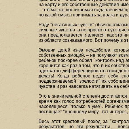
на карту и его собственные действия им
– это маска, достигаемая подавлением пр
но какой смысл принимать за врага и дур
Ряду "негативных чувств" обычно отказыв
сильные чувства, а не просто отсутствие
она предполагается, является, как это 
из области сознаваемого. Вот почему в э
Эмоции детей из-за неудобства, котор
собственных эмоций, – не получают воз
ребенок поскорее обрел "контроль над эм
коренится как раз в том, что в их собст
адекватно дифференцировать свои детск
делать! Когда ребенок ведет себя сп
поддерживаемой "зрелости" их собственн
чувства и раз навсегда натягивать на с
Это в значительной степени достигается
время как голос потребностей организм
находящееся "только в уме". Ребенок п
посвящает "внешнему миру" тот интерес, 
Весь этот крестовый поход за "контро
результатов, но эти результаты – вов