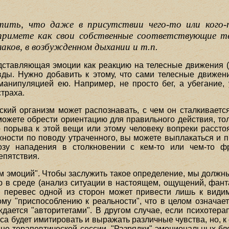
ить, что даже в присутствии чего-то или кого-т
примете как свои собственные соответствующие те
лаков, в возбужденном дыхании и т.п.
ставляющая эмоции как реакцию на телесные движения (
вды. Нужно добавить к этому, что сами телесные движен
анипуляцией ею. Например, не просто бег, а убегание, уб
страха.
ский организм может распознавать, с чем он сталкиваетс
можете обрести ориентацию для правильного действия, тол
го порыва к этой вещи или этому человеку вопреки рассто
жности по поводу утраченного, вы можете выплакаться и п
позу нападения в столкновении с кем-то или чем-то 
епятствия.
 эмоций". Чтобы заслужить такое определение, мы должны
 в среде (анализ ситуации в настоящем, ощущений, фанта
перевес одной из сторон может привести лишь к видим
му "приспособлению к реальности", что в целом означае
дается "авторитетами". В другом случае, если психотерап
нса будет имитировать и выражать различные чувства, но, к
вне терапевтической сессии. "Разрядки" эмоциональных бл