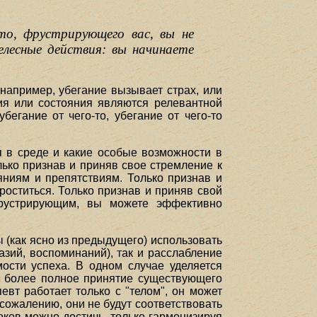
о, фрустрирующего вас, вы не
лесные действия: вы начинаете
например, убегание вызывает страх, или
ия или состояния являются релевантной
егание от чего-то, убегание от чего-то
я в среде и какие особые возможности в
ько признав и приняв свое стремление к
яниям и препятствиям. Только признав и
роститься. Только признав и приняв свой
фрустрирующим, вы можете эффективно
 (как ясно из предыдущего) использовать
зий, воспоминаний), так и расслабление
ости успеха. В одном случае уделяется
т более полное принятие существующего
евт работает только с "телом", он может
 сожалению, они не будут соответствовать
оков можно достичь, только гармонизируя