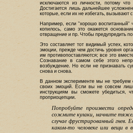
исключаются из личности, потому что
Достигается лишь дальнейшее усложнени
которые, если их не избегать, вызывают 
Например, если "хорошо воспитанный" ч
копилось, само это окажется основани
отвращение и пр. Чтобы предупредить по
Это составляет тот видимый успех, ко
эмоции, прежде чем достичь уровня орг
им противопоставляются; все это вместе
Сознавание в самом себе этого непри
возбуждение. Но если не признавать с
снова и снова.
В данном эксперименте мы не требуем о
своих эмоций. Если вы не совсем лиш
инструкциям вы сможете убедиться, ч
проприоцепции.
Попробуйте произвести опреде
сожмите кулаки, начните тяже
случае фрустрированный гнев. 
каком-то человеке или вещи в