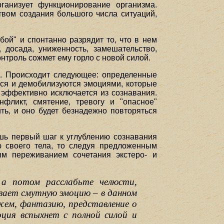
ганизует функционирование организма.
твом создания большого числа ситуаций,
ой" и спонтанно разрядит то, что в нем
 досада, униженность, замешательство,
троль сожмет ему горло с новой силой.
". Происходит следующее: определенные
тся и демобилизуются эмоциями, которые
е эффективно исключается из сознавания.
фликт, смятение, тревогу и "опасное"
ь, и оно будет безнадежно повторяться
ишь первый шаг к углублению сознавания
 своего тела, то следуя предложенным
ым переживанием сочетания экстеро- и
, а потом расслабьте челюсти,
ает смутную эмоцию – в данном
жем, фантазию, представление о
ция вспыхнет с полной силой и