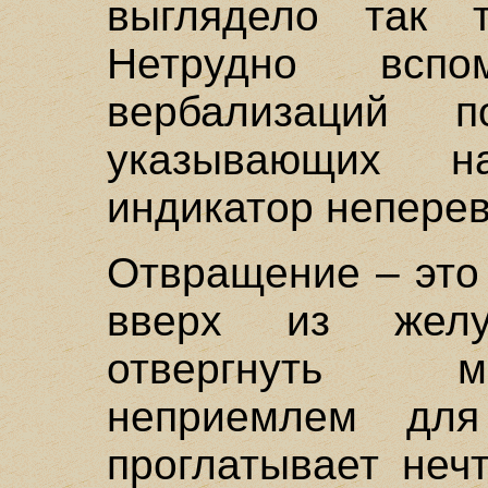
выглядело так т
Нетрудно всп
вербализаций 
указывающих н
индикатор непере
Отвращение – это
вверх из желу
отвергнуть м
неприемлем для
проглатывает неч