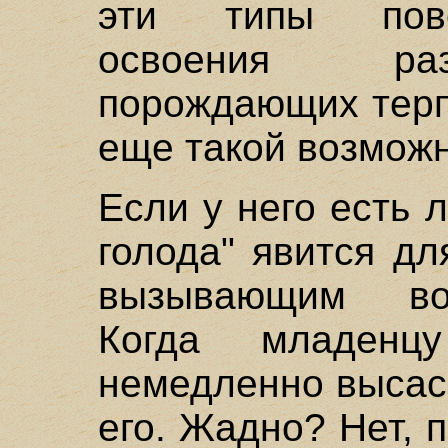
эти типы пове
освоения раз
порождающих терп
еще такой возможн
Если у него есть 
голода" явится д
вызывающим во
Когда младенц
немедленно высас
его. Жадно? Нет, 