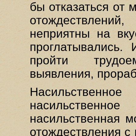
бы отказаться от 
отождествлени
неприятны на вку
проглатывались.
пройти трудо
выявления, прораб
Насильствен
насильственн
насильственная м
отождествления с