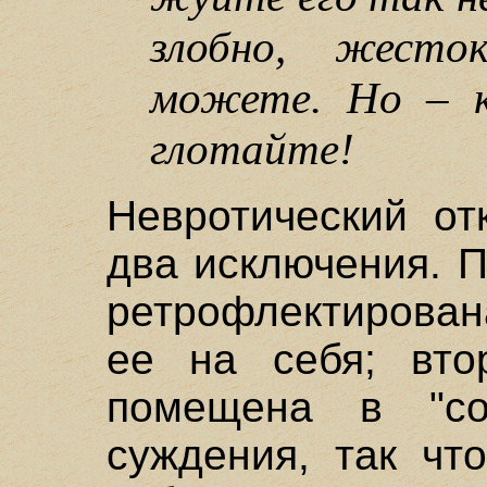
злобно, жесто
можете. Но – к
глотайте!
Невротический от
два исключения. П
ретрофлектирован
ее на себя; вто
помещена в "со
суждения, так чт