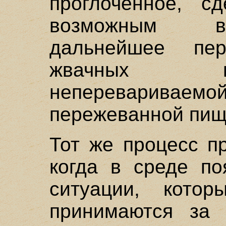
проглоченное, с
возможным в
дальнейшее пе
жвачных в
неперевариваем
пережеванной пищ
Тот же процесс п
когда в среде по
ситуации, кото
принимаются за 