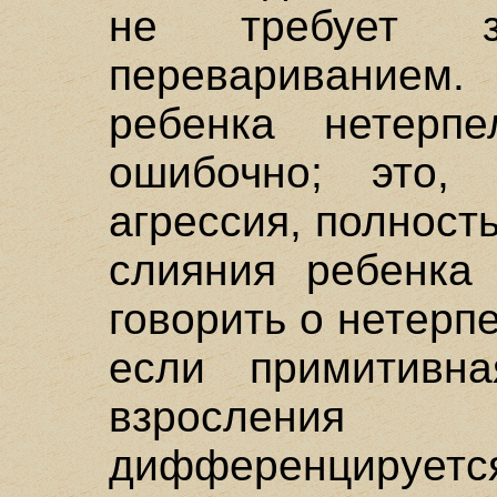
не требует з
перевариванием.
ребенка нетер
ошибочно; это, 
агрессия, полност
слияния ребенка
говорить о нетерп
если примитивн
взрослени
дифференцируетс