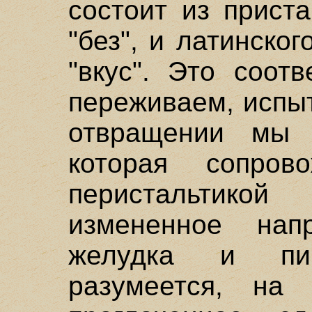
состоит из приста
"без", и латинског
"вкус". Это соот
переживаем, испы
отвращении мы 
которая сопров
перистальтико
измененное нап
желудка и пищ
разумеется, на 