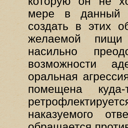
которую он не хо
мере в данный 
создать в этих о
желаемой пищи
насильно преод
возможности аде
оральная агресси
помещена куда
ретрофлектируе
наказуемого отв
обращается проти