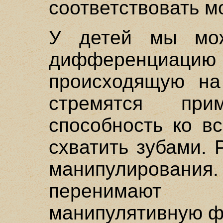
соответствовать м
У детей мы мож
дифференци
происходящую на
стремятся пр
способность ко в
схватить зубами. 
манипулирования
перенимают "и
манипулятивную ф