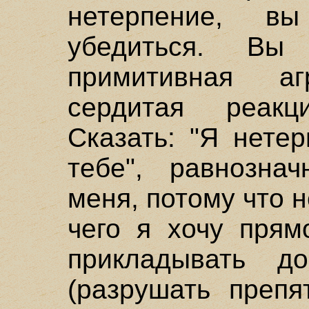
нетерпение, 
убедиться. Вы
примитивная а
сердитая реак
Сказать: "Я нете
тебе", равнозна
меня, потому что 
чего я хочу прям
прикладывать до
(разрушать препя