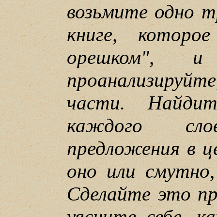
возьмите одно т
книге, которо
орешком", и
проанализиру
части. Найдит
каждого сло
предложения в ц
оно или смутно
Сделайте это пр
уясните себе, к