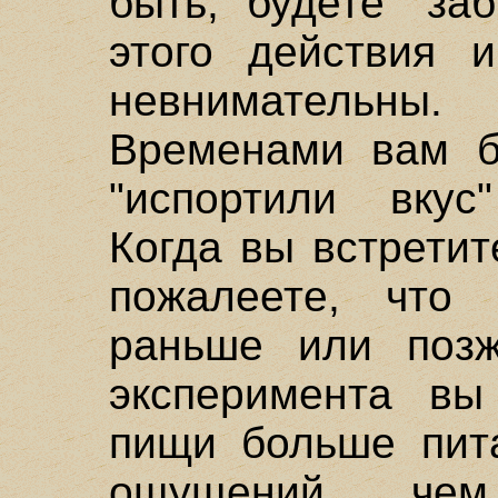
быть, будете "за
этого действия и
невнимательны.
Временами вам бу
"испортили вкус"
Когда вы встрети
пожалеете, что
раньше или позж
эксперимента вы
пищи больше пита
ощущений, че