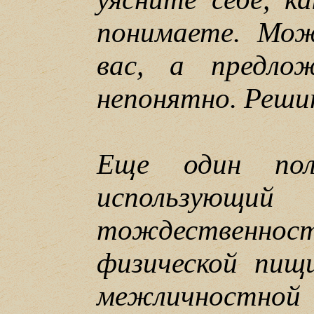
понимаете. Мож
вас, а предлож
непонятно. Решит
Еще один поле
использующи
тождественнос
физической пищ
межличностной