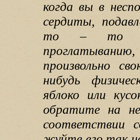
когда вы в несп
сердиты, подавл
то – то е
проглатыва
произвольно св
нибудь физичес
яблоко или кусо
обратите на не
соответствии с
жуйте его так н