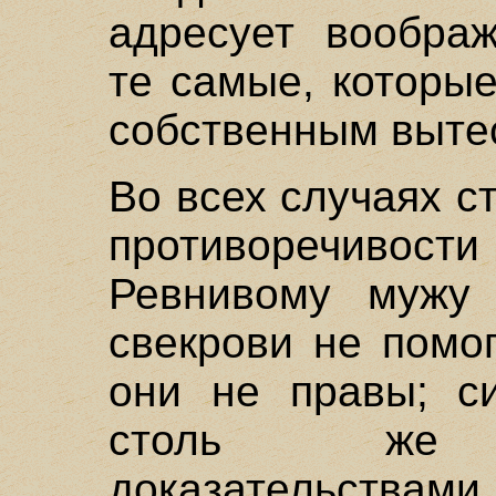
адресует вообра
те самые, которые
собственным выте
Во всех случаях с
противоречиво
Ревнивому мужу 
свекрови не помог
они не правы; си
столь же н
доказательст