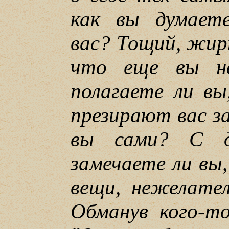
как вы думаете
вас? Тощий, жир
что еще вы н
полагаете ли в
презирают вас з
вы сами? С д
замечаете ли вы
вещи, нежелател
Обманув кого-т