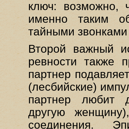
ключ: возможно, 
именно таким о
тайными звонками 
Второй важный ис
ревности также п
партнер подавляе
(лесбийские) импу
партнер любит д
другую женщину)
соединения. Э