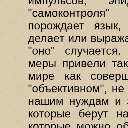
импульсов, эпи
"самоконтроля"
порождает язык,
делает или выража
"оно" случается.
меры привели так
мире как соверш
"объективном", н
нашим нуждам и з
которые берут н
которые можно об