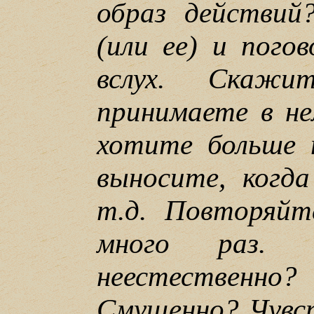
образ действий
(или ее) и пого
вслух. Скаж
принимаете в н
хотите больше 
выносите, когд
т.д. Повторяйт
много раз. 
неестестве
Смущенно? Чувс