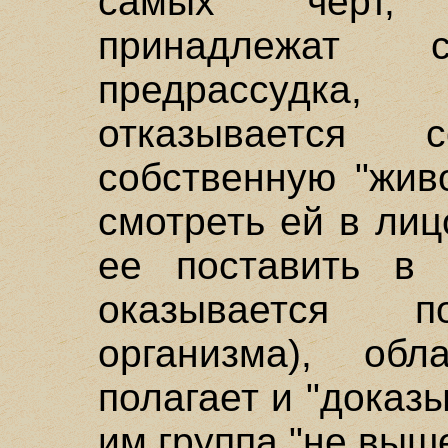
самых черт, 
принадлежат 
предрассудка
отказывается с
собственную "жив
смотреть ей в лиц
ее поставить в 
оказывается п
организма), обл
полагает и "доказ
им группа "не выш