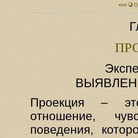
<<<
О
Г
ПР
Экспе
ВЫЯВЛЕН
Проекция – это
отношение, чу
поведения, котор