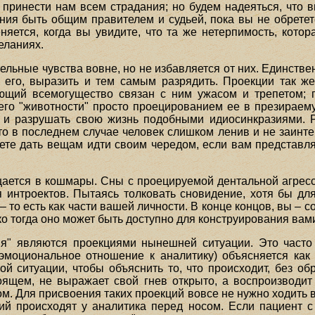
принести нам всем страдания; но будем надеяться, что в
ния быть общим правителем и судьей, пока вы не обретет
няется, когда вы увидите, что та же нетерпимость, котор
еланиях.
ьные чувства вовне, но не избавляется от них. Единстве
ь его, выразить и тем самым разрядить. Проекции так ж
ющий всемогущество связан с ним ужасом и трепетом; 
 его "животности" просто проецированием ее в презираему
, и разрушать свою жизнь подобными идиосинкразиями. 
то в последнем случае человек слишком ленив и не заинтер
жете дать вещам идти своим чередом, если вам представ
ается в кошмары. Сны с проецируемой дентальной агресс
ля интроектов. Пытаясь толковать сновидение, хотя бы дл
– то есть как части вашей личности. В конце концов, вы – с
ко тогда оно может быть доступно для конструирования вами
ия" являются проекциями нынешней ситуации. Это часто
(эмоциональное отношение к аналитику) объясняется как
ой ситуации, чтобы объяснить то, что происходит, без 
оящем, не выражает свой гнев открыто, а воспроизводит
м. Для присвоения таких проекций вовсе не нужно ходить в
 происходят у аналитика перед носом. Если пациент с 