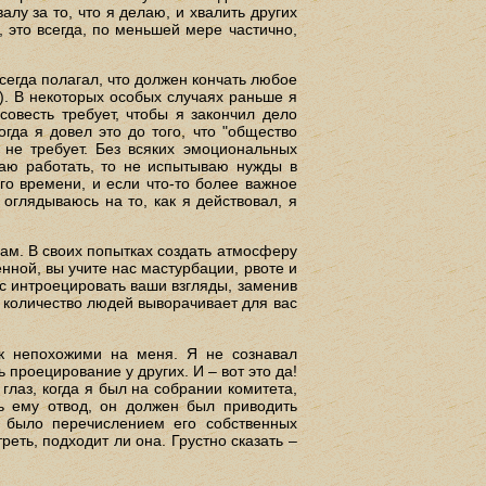
у за то, что я делаю, и хвалить других
, это всегда, по меньшей мере частично,
всегда полагал, что должен кончать любое
я). В некоторых особых случаях раньше я
совесть требует, чтобы я закончил дело
гда я довел это до того, что "общество
 не требует. Без всяких эмоциональных
наю работать, то не испытываю нужды в
го времени, и если что-то более важное
 оглядываюсь на то, как я действовал, я
вам. В своих попытках создать атмосферу
ной, вы учите нас мастурбации, рвоте и
с интроецировать ваши взгляды, заменив
е количество людей выворачивает для вас
так непохожими на меня. Я не сознавал
 проецирование у других. И – вот это да!
глаз, когда я был на собрании комитета,
ть ему отвод, он должен был приводить
е, было перечислением его собственных
реть, подходит ли она. Грустно сказать –