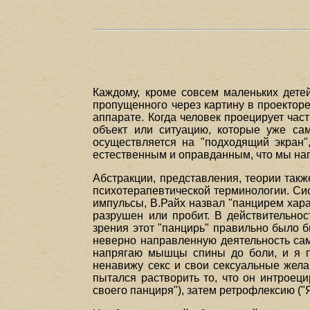
Каждому, кроме совсем маленьких детей
пропущенного через картину в проекторе.
аппарате. Когда человек проецирует част
объект или ситуацию, которые уже са
осуществляется на "подходящий экран"
естественным и оправданным, что мы наг
Абстракции, представления, теории так
психотерапевтической терминологии. Си
импульсы, В.Райх назвал "панцирем хара
разрушен или пробит. В действительнос
зрения этот "панцирь" правильно было бы
неверно направленную деятельность само
напрягаю мышцы спины до боли, и я п
ненавижу секс и свои сексуальные желан
пытался растворить то, что он интроец
своего панциря"), затем ретрофлексию ("