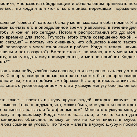
стики, мне кажется ободряющим и облегчающим принимать похвал
мечаю, что когда я или кто-то, кого я знаю, переживает поражение
альной "совести", которая была у меня, сколько я себя помню. Я 
олжен кончать его в определенное время (например, в течение дн
 чтобы я кончил это сегодня. Потом я распространил это до: моя 
го времени для этого. Глупость этого стала совершенно ясной, ко
ло сегодня" – потому что очевидно, что общество ничего такого
й переворот в моем отношении к работе. Когда я теперь начи
рошены и нет возврата"). Вместо этого я понимаю, что у меня мно
оту, я могу отдать ему преимущество, и мир не погибнет. Когда я
сть!""
азвав каким-нибудь забавным словом, но я все равно выплесну это 
ку. С непреднамеренностью, которая не может быть непреднамерен
листичны, хотя и необычным образом. Вы стараетесь заставить на
и вы спать с удовлетворением, что в эту самую минуту бесчисленно
это такое – влезать в шкуру других людей, которые кажутся 
не вышло. Тогда я подумал, что, может быть, мне удастся посмотреть
го раньше вы называли "ага-феноменом". Меня это стукнуло между 
орому я принадлежу. Когда кого-то называли, и кто-то хотел да
 кандидате, объясняя, почему он его не хочет видеть в клуб
, я без сомнения уловил, что такое – влезть в чужую шкуру и посмот