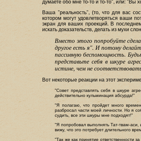
думаете обо мне то-то и то-то", или: "Вы 
Ваша "реальность", (то, что для вас с
котором могут удовлетворяться ваши по
экран для ваших проекций. В последнем
искать доказательств, делать из мухи сл
Вместо этого попробуйте сдела
другое есть я". И потому делайт
пассивную беспомощность. Будь
представьте себя в шкуре агр
истине, чем не соответствоват
Вот некоторые реакции на этот экспериме
"Совет представлять себя в шкуре агре
действительно кульминация абсурда!"
"Я полагаю, что пройдет много времен
разбросал части моей личности. Но я со
судить, все эти шкуры мне подходят!"
"Я попробовал выполнять Тат-твам-аси, 
вижу, что это потребует длительного вре
"Так же как принятие ответственности з