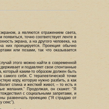
 экраном, а являются отражением света,
м появиться, точно соответствует ленте в
хность экрана, а на другого человека, на
на них проецируется. Проекция обычно
ртами или позами, так что оказывается
случай этого можно найти в современной
сдерживает и подавляет свои спонтанные
а, который каким-то образом должен быть
а самого себя. С терапевтической точки
сткую кору, которую нужно разбить, а как
олит спина и жесткий живот, – то есть я
е желания." Продолжая, он скажет: "Я
 отождествил с социальными запретами, и
жны развенчать проекцию ("Я страдаю от
 секс").