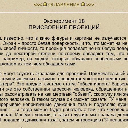
<<<
ОГЛАВЛЕHИЕ
>>>
Эксперимент 18
ПРИСВОЕНИЕ ПРОЕКЦИЙ
, известно, что в кино фигуры и картины не излучаются
 Экран – просто белая поверхность, и то, что может на не
ь своей личности, то проекция попадает не на белую повер
ми до некоторой степени по-своему обладают тем, что 
, например, на людей, которые обладают особенными че
ружаем их тем, чем обладаем сами.
же могут служить экранами для проекций. Примечательный 
стему мышечных зажимов, посредством которых невротик 
ктера". Это придает системе статус "объективного" барьер
ти же это собственная агрессия человека, обращенная н
 рассматривать не как мертвый "объект", скорлупу или же
го человека. В таком случае он сможет сказать: "У меня б
рерываю неприличные движения таза и подавляю дурны
ия," – и тогда можно будет работать с тем, что человек
ировал. Иными словами, в таких случаях мы сначала дол
Я подавляю движения таза"), затем интроекцию ("Я ненавижу