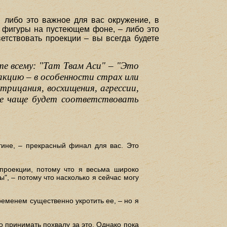
: либо это важное для вас окружение, в
е фигуры на пустеющем фоне, – либо это
етствовать проекции – вы всегда будете
е всему: "Тат Твам Аси" – "Это
еакцию – в особенности страх или
рицания, восхищения, агрессии,
ие чаще будет соответствовать
стине, – прекрасный финал для вас. Это
 проекции, потому что я весьма широко
", – потому что насколько я сейчас могу
ременем существенно укротить ее, – но я
о принимать похвалу за это. Однако пока