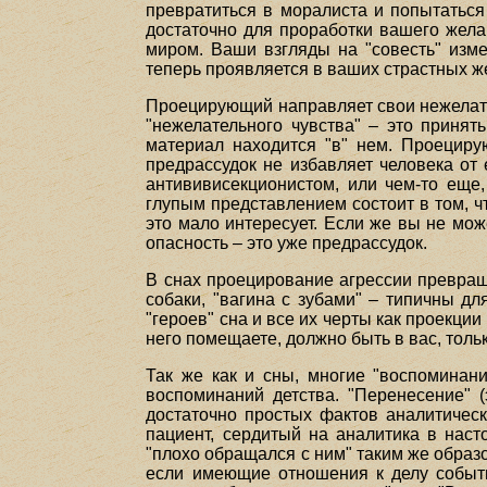
превратиться в моралиста и попытаться 
достаточно для проработки вашего жела
миром. Ваши взгляды на "совесть" изме
теперь проявляется в ваших страстных ж
Проецирующий направляет свои нежелател
"нежелательного чувства" – это принят
материал находится "в" нем. Проециру
предрассудок не избавляет человека от
антививисекционистом, или чем-то еще
глупым представлением состоит в том, ч
это мало интересует. Если же вы не мо
опасность – это уже предрассудок.
В снах проецирование агрессии превращ
собаки, "вагина с зубами" – типичны д
"героев" сна и все их черты как проекции 
него помещаете, должно быть в вас, толь
Так же как и сны, многие "воспоминан
воспоминаний детства. "Перенесение" 
достаточно простых фактов аналитическ
пациент, сердитый на аналитика в наст
"плохо обращался с ним" таким же образо
если имеющие отношения к делу событий