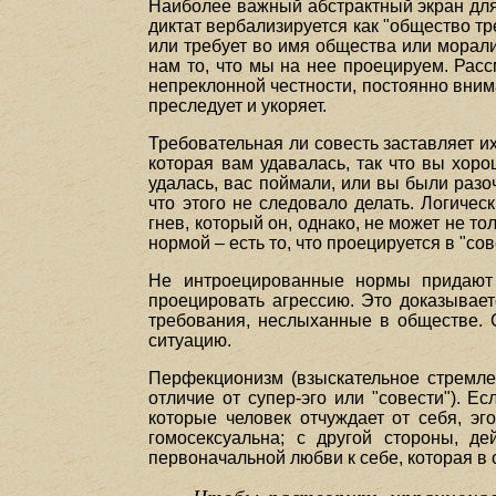
Наиболее важный абстрактный экран для п
диктат вербализируется как "общество тре
или требует во имя общества или морали!
нам то, что мы на нее проецируем. Расс
непреклонной честности, постоянно внима
преследует и укоряет.
Требовательная ли совесть заставляет их
которая вам удавалась, так что вы хор
удалась, вас поймали, или вы были разо
что этого не следовало делать. Логиче
гнев, который он, однако, не может не то
нормой – есть то, что проецируется в "сов
Не интроецированные нормы придают 
проецировать агрессию. Это доказываетс
требования, неслыханные в обществе. С
ситуацию.
Перфекционизм (взыскательное стремлен
отличие от супер-эго или "совести"). Е
которые человек отчуждает от себя, э
гомосексуальна; с другой стороны, д
первоначальной любви к себе, которая 