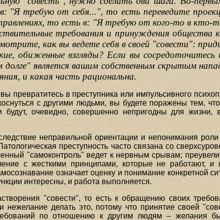
ную "совесть", нужно сделать два шага. Во-первых
 в: "Я требую от себя...", то есть переведите прое
равлениях, то есть в: "Я требую от кого-то в кто-
ствительные требования и принуждения общества ка
мотрите, как вы ведете себя в своей "совести": пр
ие, обиженные взгляды? Если вы сосредоточитесь н
ом долге" является вашим собственным скрытым напа
ния, и какая часть рациональна.
", вы превратитесь в преступника или импульсивного психо
оснуться с другими людьми, вы будете поражены тем, чт
и будут, очевидно, совершенно непригодны для жизни, 
 следствие неправильной ориентации и непонимания роли
 Патологическая преступность часто связана со сверхсуров
иченный "самоконтроль" ведет к нервным срывам; преувел
ление с жесткими принципами, которые не работают, и 
осознавание означает оценку и понимание конкретной сит
нкции интересны, и работа выполняется.
створения "совести", то есть к обращению своих требов
и нежелание делать это, потому что принятие своей "сове
ребований по отношению к другим людям – желания быт