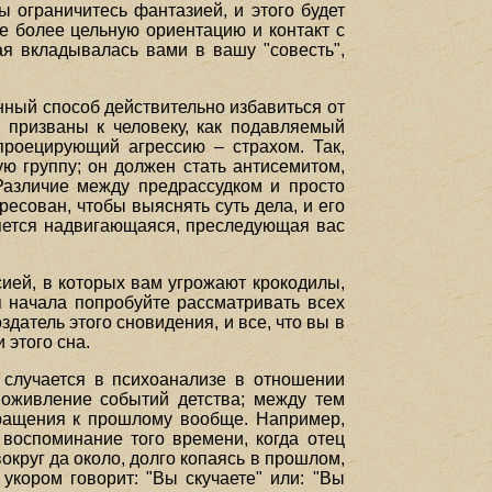
ы ограничитесь фантазией, и этого будет
е более цельную ориентацию и контакт с
ая вкладывалась вами в вашу "совесть",
нный способ действительно избавиться от
е призваны к человеку, как подавляемый
проецирующий агрессию – страхом. Так,
ю группу; он должен стать антисемитом,
Различие между предрассудком и просто
есован, чтобы выяснять суть дела, и его
ляется надвигающаяся, преследующая вас
ией, в которых вам угрожают крокодилы,
я начала попробуйте рассматривать всех
оздатель этого сновидения, и все, что вы в
 этого сна.
 случается в психоанализе в отношении
 оживление событий детства; между тем
обращения к прошлому вообще. Например,
 воспоминание того времени, когда отец
округ да около, долго копаясь в прошлом,
укором говорит: "Вы скучаете" или: "Вы