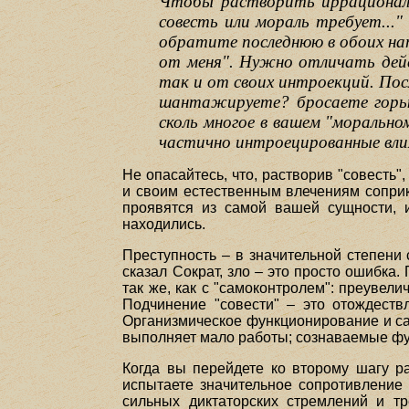
Чтобы растворить иррациональ
совесть или мораль требует..."
обратите последнюю в обоих нап
от меня". Нужно отличать дей
так и от своих интроекций. Пос
шантажируете? бросаете горьк
сколь многое в вашем "моральн
частично интроецированные влия
Не опасайтесь, что, растворив "совесть
и своим естественным влечениям соприк
проявятся из самой вашей сущности, 
находились.
Преступность – в значительной степени
сказал Сократ, зло – это просто ошибка.
так же, как с "самоконтролем": преувел
Подчинение "совести" – это отождеств
Организмическое функционирование и сам
выполняет мало работы; сознаваемые фу
Когда вы перейдете ко второму шагу ра
испытаете значительное сопротивление 
сильных диктаторских стремлений и т