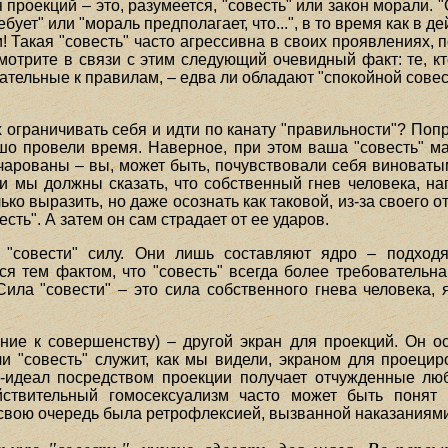
роекций – это, разумеется, "совесть" или закон морали. "
бует" или "мораль предполагает, что...", в то время как в 
 Такая "совесть" часто агрессивна в своих проявлениях, п
мотрите в связи с этим следующий очевидный факт: те, к
тельные к правилам, – едва ли обладают "спокойной совес
 ограничивать себя и идти по канату "правильности"? Поп
ошо провели время. Наверное, при этом ваша "совесть" ма
чарованы – вы, может быть, почувствовали себя виноватым
ски мы должны сказать, что собственный гнев человека, 
лько выразить, но даже осознать как таковой, из-за своего
есть". А затем он сам страдает от ее ударов.
"совести" силу. Они лишь составляют ядро – подходя
я тем фактом, что "совесть" всегда более требовательна
ила "совести" – это сила собственного гнева человека
ие к совершенству) – другой экран для проекций. Он о
сли "совесть" служит, как мы видели, экраном для проеци
го-идеал посредством проекции получает отчужденные лю
ействительный гомосексуализм часто может быть понят
в свою очередь была ретрофлексией, вызванной наказаниям