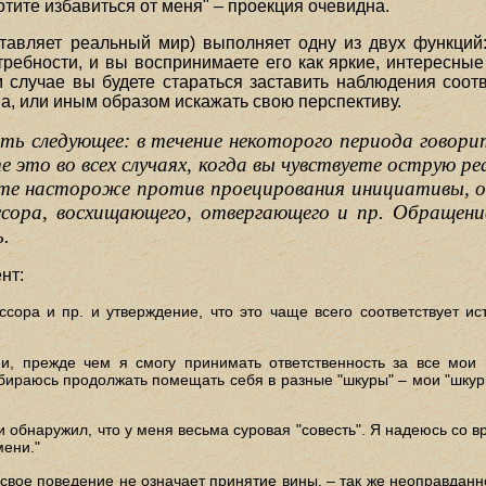
хотите избавиться от меня" – проекция очевидна.
оставляет реальный мир) выполняет одну из двух функций
требности, и вы воспринимаете его как яркие, интересны
 случае вы будете стараться заставить наблюдения соотв
она, или иным образом искажать свою перспективу.
ть следующее: в течение некоторого периода говорит
е это во всех случаях, когда вы чувствуете острую р
те настороже против проецирования инициативы, от
ессора, восхищающего, отвергающего и пр. Обращен
ь.
нт:
ссора и пр. и утверждение, что это чаще всего соответствует и
и, прежде чем я смогу принимать ответственность за все мои
бираюсь продолжать помещать себя в разные "шкуры" – мои "шкуры
и обнаружил, что у меня весьма суровая "совесть". Я надеюсь со в
мени."
а свое поведение не означает принятие вины, – так же неоправданн