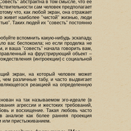
Совесть" абстрактна в том смысле, что ее
действительности сам человек предполагает
отому что, как любой экран, она отражает
то живет наиболее "чистой" жизнью, люди
тью". Таких людей их "совесть" постоянно
робуйте вспомнить какую-нибудь эскападу,
ло вас беспокоила; но если проделка не
, и ваша "совесть" начала говорить вам,
направленный на фрустрирующий объект –
 отождествления (интроекции) с социальной
щий экран, на который человек может
, чем различные табу, и часто выдвигает
, являющегося реакцией на определенную
снован на так называемом эго-идеале (в
рования агрессии и жестоких требований,
бовь и восхищение. Такая любовь часто
 в анализе как более ранняя проекция
и или пристыживанием.