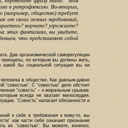
, переведите фразу типа: "Моя
кцию в ретрофлексию. Во-вторых,
то (например, общество) требует
к от своих личных требований,
идираетесь? ворчите? угрожаете?
а этих фантазиях, вы увидите,
дением, что представляет собой
пата. Дав организмической саморегуляции
о принципы, по которым вы должны жить,
в какой бы социальной ситуации вы ни
 человека в обществе. Как давным-давно
ой "совестью". С "совестью" дело обстоит
иченная "совесть" – к моральным срывам.
которым всегда не хватает милосердия.
уации. "Совесть" налагает обязанности и
аний к себе в требования к кому-то, вы
сти" как части себя означает признание
ь их "совестью". Вы можете, конечно,