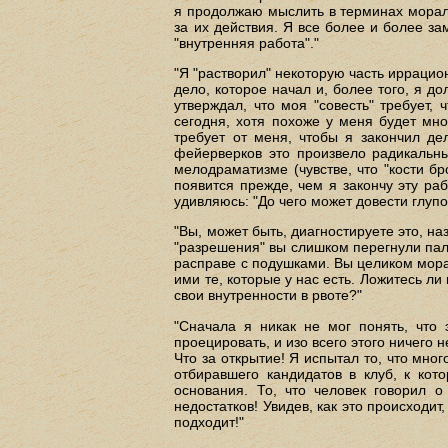
я продолжаю мыслить в терминах морали
за их действия. Я все более и более за
"внутренняя работа"."
"Я "растворил" некоторую часть иррацион
дело, которое начал и, более того, я д
утверждал, что моя "совесть" требует,
сегодня, хотя похоже у меня будет мно
требует от меня, чтобы я закончил де
фейерверков это произвело радикальны
мелодраматизме (чувстве, что "кости б
появится прежде, чем я закончу эту раб
удивляюсь: "До чего может довести глупо
"Вы, может быть, диагностируете это, н
"разрешения" вы слишком перегнули пал
расправе с подушками. Вы целиком мора
ими те, которые у нас есть. Ложитесь л
свои внутренности в рвоте?"
"Сначала я никак не мог понять, что 
проецировать, и изо всего этого ничего 
Что за открытие! Я испытал то, что мно
отбиравшего кандидатов в клуб, к кот
основания. То, что человек говорил о
недостатков! Увидев, как это происходит
подходит!"