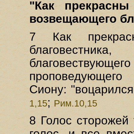
"Как прекрасны 
возвещающего бла
7 Как прекра
благовестника,
благовеству
проповедующего 
Сиону: "воцарился
;
1,15
Рим.10,15
8 Голос сторожей
голос, и все вме