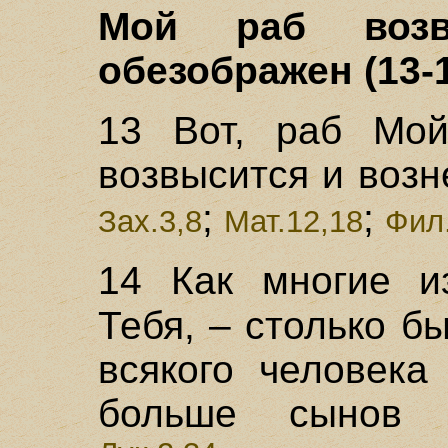
Мой раб возв
обезображен (13-
13 Вот, раб Мой
возвысится и возн
;
;
Зах.3,8
Мат.12,18
Фил
14 Как многие и
Тебя, – столько 
всякого человека
больше сынов ч