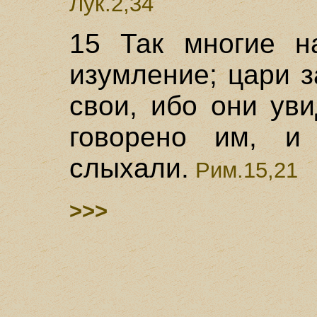
Лук.2,34
15 Так многие н
изумление; цари 
свои, ибо они ув
говорено им, и
слыхали.
Рим.15,21
>>>