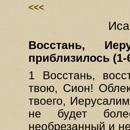
<<<
Иса
Восстань, Иер
приблизилось (1-
1 Восстань, восс
твою, Сион! Обле
твоего, Иерусалим
не будет бол
необрезанный и не