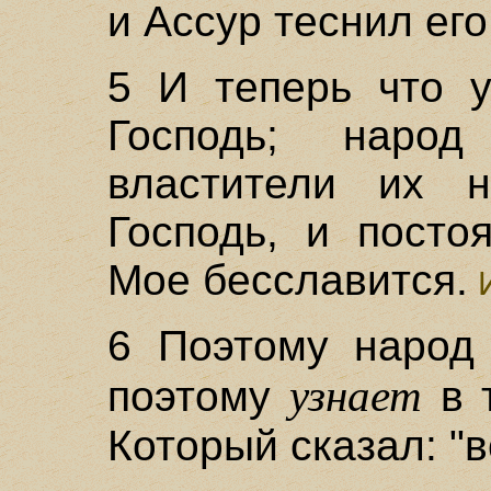
и Ассур теснил его
5 И теперь что у
Господь; наро
властители их не
Господь, и посто
Мое бесславится.
И
6 Поэтому народ
узнает
поэтому
в т
Который сказал: "в