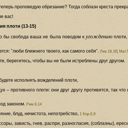
и теперь проповедую обрезание? Тогда соблазн креста прекр
е вас!
я плоти (13-15)
угождению
ько бы свобода ваша не была поводом к
плоти,
тся: "люби ближнего твоего, как самого себя".
;
Лев.19,18
Мат.
те, берегитесь, чтобы вы не были истреблены друг другом.
 будете исполнять вожделений плоти,
ух – противного плоти: они друг другу противятся, так что 
под законом.
Рим.6,14
яние, блуд, нечистота, непотребство,
1 Кор.6,9
оры, зависть, гнев, распри, разногласия, (соблазны), ереси