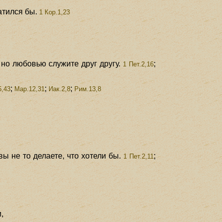
атился бы.
1 Кор.1,23
 но любовью служите друг другу.
;
1 Пет.2,16
;
;
;
5,43
Мар.12,31
Иак.2,8
Рим.13,8
вы не то делаете, что хотели бы.
;
1 Пет.2,11
,