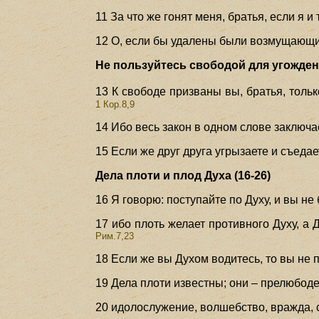
11 За что же гонят меня, братья, если я 
12 О, если бы удалены были возмущающи
Не пользуйтесь свободой для угождени
13 К свободе призваны вы, братья, тол
1 Кор.8,9
14 Ибо весь закон в одном слове заключае
15 Если же друг друга угрызаете и съедае
Дела плоти и плод Духа (16-26)
16 Я говорю: поступайте по Духу, и вы не
17 ибо плоть желает противного Духу, а Д
Рим.7,23
18 Если же вы Духом водитесь, то вы не 
19 Дела плоти известны; они – прелюбоде
20 идолослужение, волшебство, вражда, сс