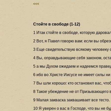
<<<
Стойте в свободе (1-12)
1 Итак стойте в свободе, которую даровал
2 Вот, я Павел говорю вам: если вы обрез
3 Еще свидетельствую всякому человеку 
4 Вы, оправдывающие себя законом, остал
5 а мы Духом ожидаем и надеемся правед
6 ибо во Христе Иисусе не имеет силы н
7 Вы шли хорошо: кто остановил вас, что
8 Такое убеждение не от Призывающего в
9 Малая закваска заквашивает все тесто.
10 Я уверен о вас в Господе, что вы не б