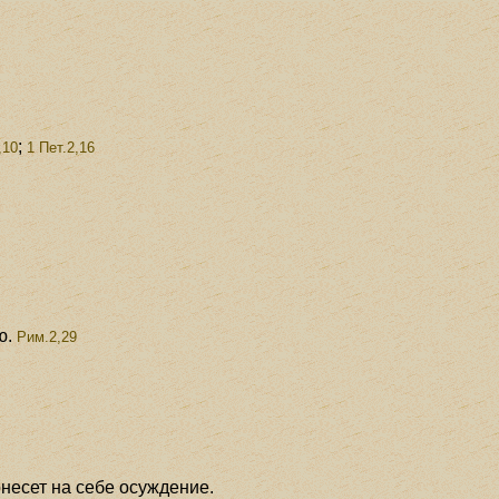
;
,10
1 Пет.2,16
ю.
Рим.2,29
онесет на себе осуждение.