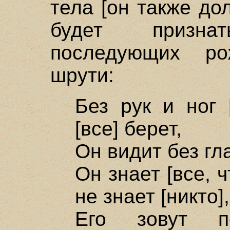
тела [он также до
будет признат
последующих ро
шрути:
Без рук и ног 
[все] берет,
Он видит без гл
Он знает [все, ч
не знает [никто],
Его зовут п