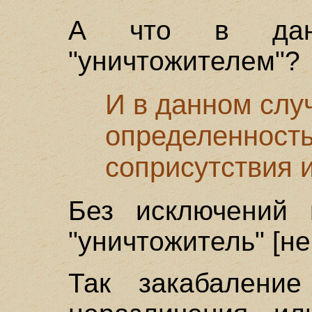
А что в данн
"уничтожителем"?
И в данном слу
определенность
соприсутствия и
Без исключений 
"уничтожитель" [н
Так закабалени