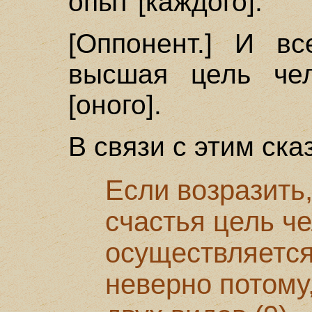
опыт [каждого].
[Оппонент.] И в
высшая цель чел
[оного].
В связи с этим ска
Если возразить,
счастья цель ч
осуществляется,
неверно потому,