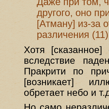
Даже при том, ч
другого, оно п
[Атману] из-за 
различения (11)
Хотя [сказанное]
вследствие паде
Пракрити по при
[возникает] ил
обретает небо и т.д
Но само неразлич