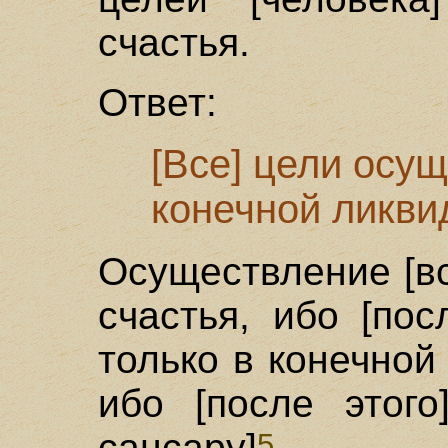
счастья.
Ответ:
[Все] цели осу
конечной ликви
Осуществление [вс
счастья, ибо [по
только в конечной
ибо [после этого
сансару]
.
5