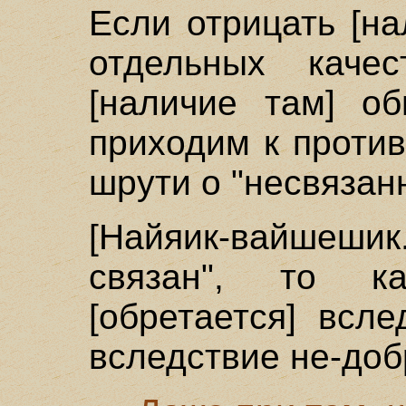
Если отрицать [н
отдельных качес
[наличие там] об
приходим к проти
шрути о "несвязан
[Найяик-вайшешик
связан", то к
[обретается] всл
вследствие не-доб