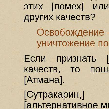
этих [помех] ил
других качеств?
Освобождение –
уничтожение по
Если признать [
качеств, то пош
[Атмана].
[Сутракарин,
[альтернативное м