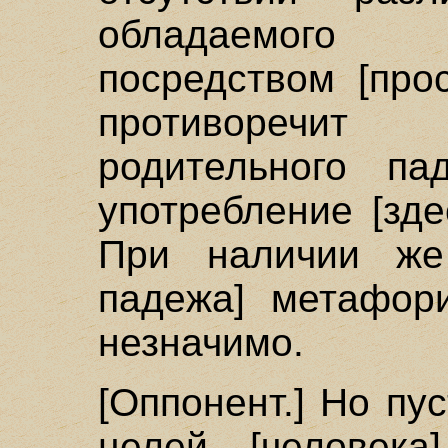
обладаемого 
посредством [про
противоречит
родительного па
употребление [зд
При наличии же 
падежа] метафори
незначимо.
[Оппонент.] Но пу
целей [человека