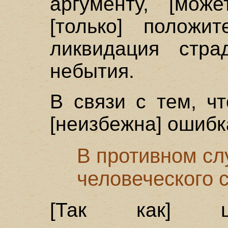
аргументу, [мож
[только] положит
ликвидация стра
небытия.
В связи с тем, ч
[неизбежна] ошибк
В противном сл
человеческого 
[Так как] це