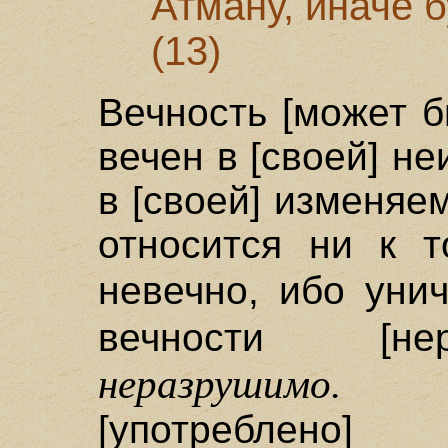
Атману, иначе 
(13)
Вечность [может б
вечен в [своей] н
в [своей] изменяе
относится ни к т
невечно, ибо уни
вечности [н
неразрушимо.
[употреблен