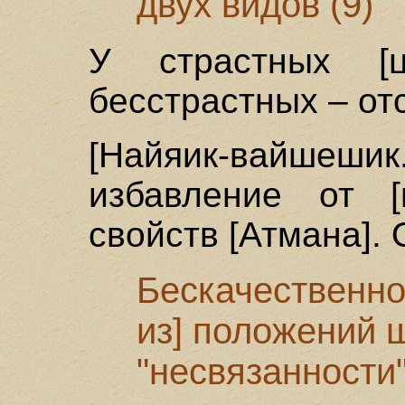
двух видов (9)
У страстных [
бесстрастных – от
[Найяик-вайшешик
избавление от [
свойств [Атмана]. 
Бескачественно
из] положений 
"несвязанности"