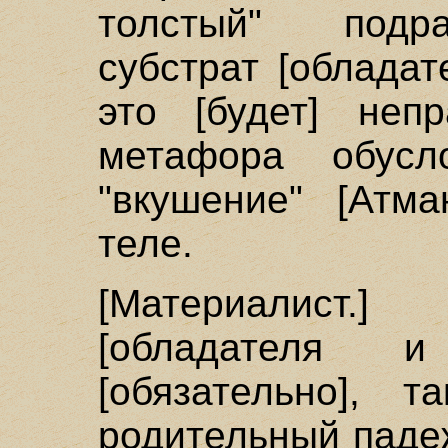
толстый" подр
субстрат [обладат
это [будет] неп
метафора обусл
"вкушение" [Атма
теле.
[Материалист
[обладателя 
[обязательно], т
родительный падеж