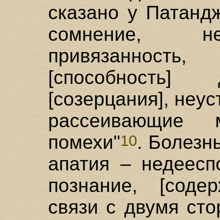
сказано у Патандж
сомнение, не
привязанность
[способность] 
[созерцания], неус
рассеивающие 
помехи"
. Болезнь
10
апатия – недеесп
познание, [соде
связи с двумя сто