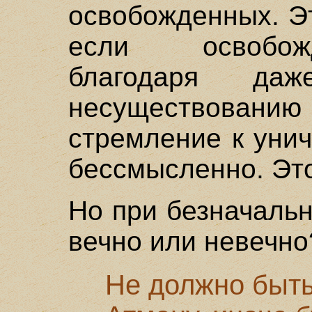
освобожденных. Э
если освобож
благодаря даж
несуществовани
стремление к уни
бессмысленно. Эт
Но при безначаль
вечно или невечно
Не должно быть