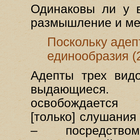
Одинаковы ли у 
размышление и ме
Поскольку адепт
единообразия (
Адепты трех видо
выдающиес
освобождается 
[только] слушания
– посредство