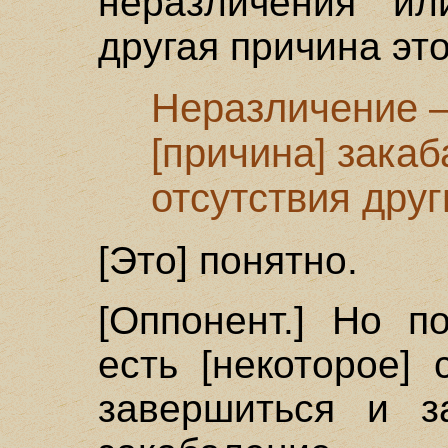
неразличения ил
другая причина эт
Неразличение –
[причина] закаб
отсутствия друг
[Это] понятно.
[Оппонент.] Но п
есть [некоторое] 
завершиться и за