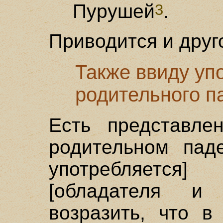
Пурушей
.
3
Приводится и друг
Также ввиду уп
родительного п
Есть представле
родительном паде
употребляетс
[обладателя и 
возразить, что в