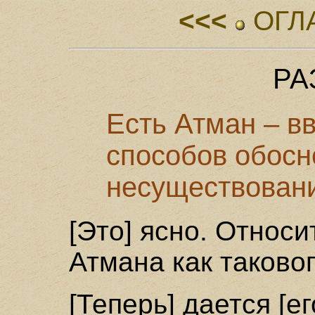
<<<
ОГЛ
РА
Есть Атман – в
способов обосно
несуществовани
[Это] ясно. Относ
Атмана как таково
[Теперь] дается [е