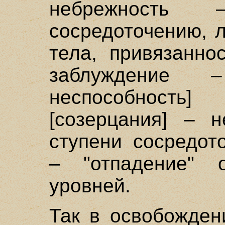
небрежность
сосредоточению, л
тела, привязанно
заблуждение 
неспособность]
[созерцания] – н
ступени сосредот
– "отпадение" о
уровней.
Так в освобожден