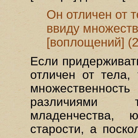
Он отличен от т
ввиду множест
[воплощений] (2
Если придерживать
отличен от тела,
множественность
различиями т
младенчества, 
старости, а поск