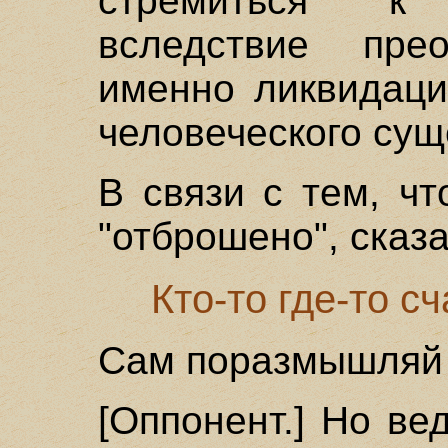
стремиться к
вследствие прео
именно ликвидаци
человеческого сущ
В связи с тем, ч
"отброшено", сказа
Кто-то где-то сч
Сам поразмышляй [
[Оппонент.] Но ве