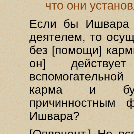
что они установ
Если бы Ишвара 
деятелем, то осу
без [помощи] карм
он] действу
вспомогательной
карма и буде
причинностным ф
Ишвара?
[Оппонент.] Но в