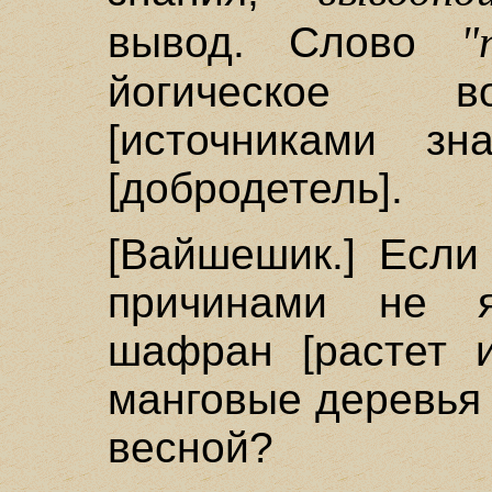
"
вывод. Слово
йогическое в
[источниками зна
[добродетель].
[Вайшешик.] Если
причинами не я
шафран [растет 
манговые деревья
весной?