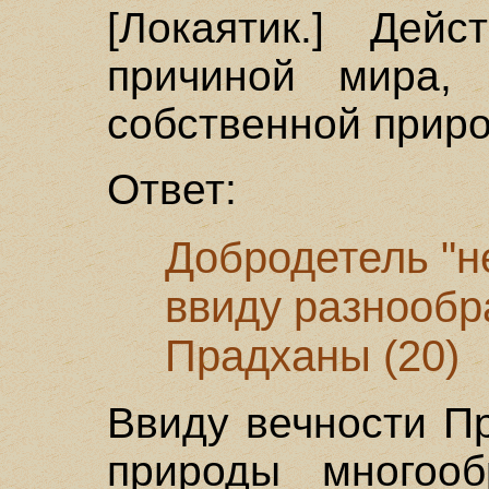
[Локаятик.] Дей
причиной мира,
собственной приро
Ответ:
Добродетель "н
ввиду разнообр
Прадханы (20)
Ввиду вечности Пр
природы многооб