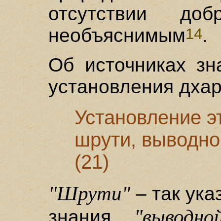
отсутствии до
необъяснимым
.
14
Об источниках зн
установления дхар
Установление э
шрути, выводног
(21)
"Шрути"
– так ука
"выводно
знания,