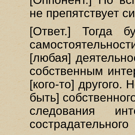
не препятствует с
[Ответ.] Тогда б
самостоятельнос
[любая] деятельн
собственным инте
[кого-то] другого.
быть] собственног
следования ин
сострадательного