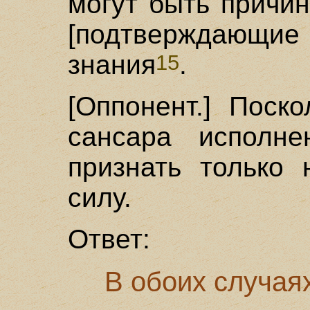
могут быть причи
[подтверждающ
знания
.
15
[Оппонент.] Поск
сансара исполне
признать только 
силу.
Ответ:
В обоих случаях