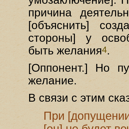
причина деятельн
[объяснить] созд
стороны] у осво
быть желания
.
4
[Оппонент.] Но п
желание.
В связи с этим ска
При [допущении
[он] не будет 