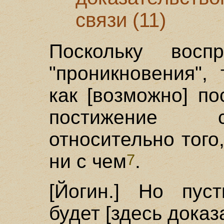
связи (11)
Поскольку восп
"проникновения",
как [возможно] п
постижение с
относительно того
ни с чем
.
7
[Йогин.] Но пуст
будет [здесь доказ