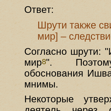
Ответ:
Шрути также сви
мир] – следств
Согласно шрути: 
мир
". Поэтом
8
обоснования Ишва
мнимы.
Некоторые утве
деятель через 