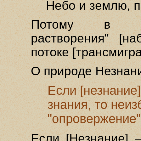
Небо и землю, п
Потому в [пе
растворения" [на
потоке [трансмигр
О природе Незнани
Если [незнание]
знания, то неи
"опровержение"
Если [Незнание] 