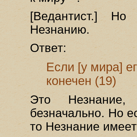
[Ведантист.] Н
Незнанию.
Ответ:
Если [у мира] е
конечен (19)
Это Незнание, 
безначально. Но е
то Незнание имеет