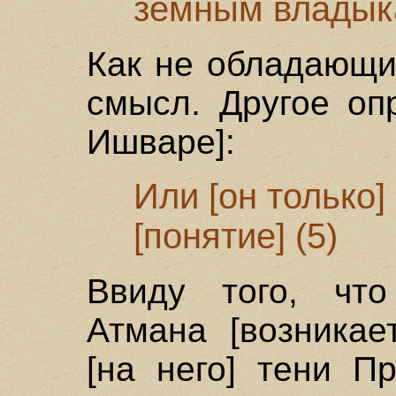
земным владыка
Как не обладающи
смысл. Другое оп
Ишваре]:
Или [он только
[понятие] (5)
Ввиду того, что
Атмана [возникае
[на него] тени П