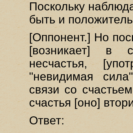
Поскольку наблюда
быть и положитель
[Оппонент.] Но по
[возникает] в 
несчастья, [упо
"невидимая сила"
связи со счастьем
счастья [оно] втор
Ответ: