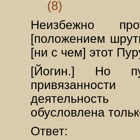
(8)
Неизбежно пр
[положением шрути
[ни с чем] этот Пу
[Йогин.] Но 
привязаннос
деятельность
обусловлена тольк
Ответ: