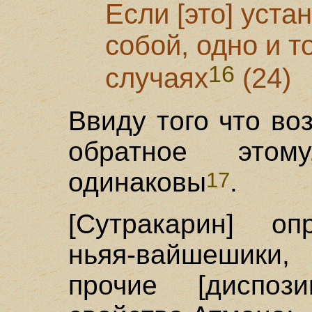
Если [это] уста
собой, одно и т
16
случаях
(24)
Ввиду того что во
обратное этом
одинаковы
.
17
[Сутракарин] оп
ньяя-вайшешики,
прочие [диспоз