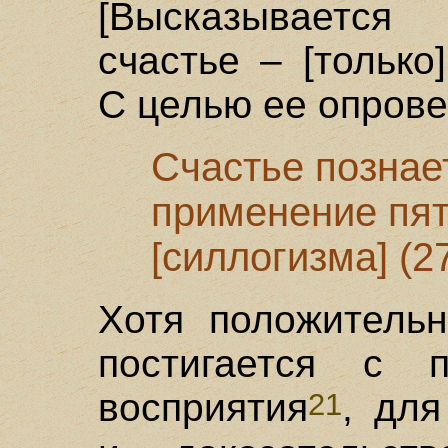
[Высказывается
счастье – [только
С целью ее опрове
Счастье познае
применение пя
[силлогизма] (2
Хотя положительн
постигается с 
восприятия
, для
21