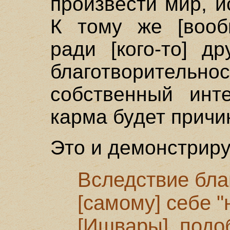
произвести мир, 
К тому же [вооб
ради [кого-то] д
благотворитель
собственный инт
карма будет причи
Это и демонстриру
Вследствие бла
[самому] себе 
[Ишвары], под