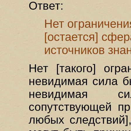
Ответ:
Нет ограничения
[остается] сфер
источников знан
Нет [такого] огр
невидимая сила б
невидимая с
сопутствующей пр
любых следствий],