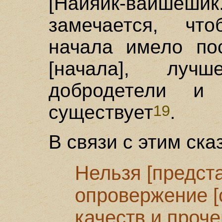
[Найяик-вайше
замечается, чт
начала имело пос
[начала], лучш
добродетели и
существует
.
19
В связи с этим ска
Нельзя [предст
опровержение [
качеств и проче