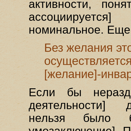
активности, поня
ассоциируетс
номинальное. Еще 
Без желания эт
осуществляется
[желание]-инва
Если бы неразд
деятельности] д
нельзя было 
умозаключение]. 