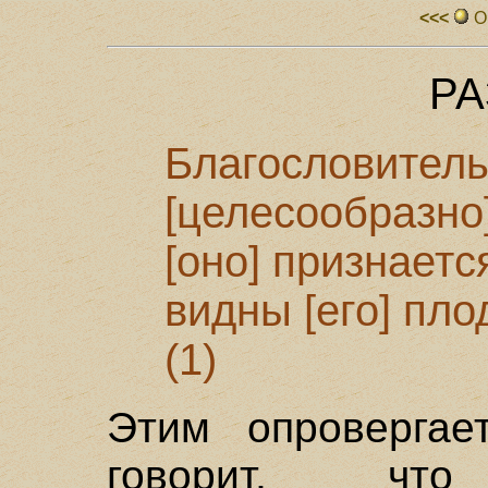
<<<
О
РА
Благословитель
[целесообразно]
[оно] признает
видны [его] пло
(1)
Этим опровергает
говорит, что 