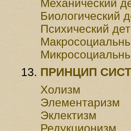
Механический д
Биологический 
Психический де
Макросоциальны
Микросоциальны
ПРИНЦИП СИС
Холизм
Элементаризм
Эклектизм
Редукционизм