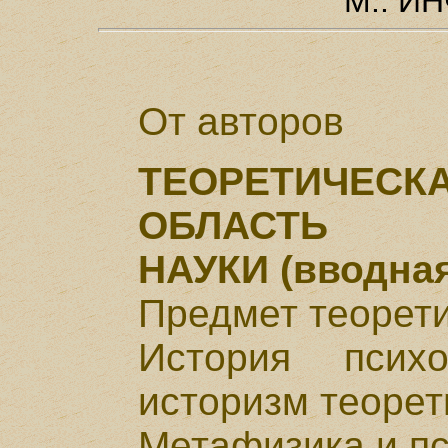
М.: ИН
От авторов
ТЕОРЕТИЧЕСК
ОБЛАСТЬ П
НАУКИ (вводная
Предмет теорети
История псих
историзм теорет
Метафизика и п