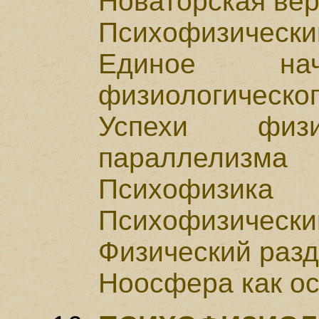
Новаторская ве
Психофизически
Единое нач
физиологическог
Успехи физ
параллелизма
Психофизика
Психофизически
Физический разд
Ноосфера как ос