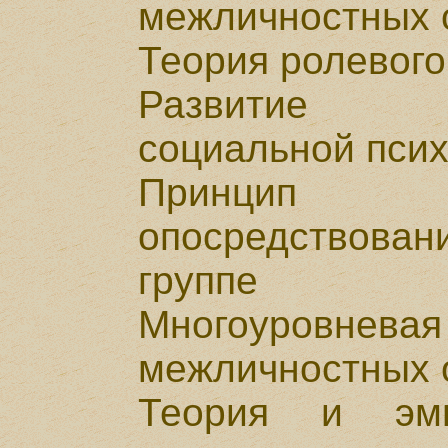
межличностных 
Теория ролевого
Развитие э
социальной пси
Принцип д
опосредствован
группе
Многоуровн
межличностных 
Теория и эмп