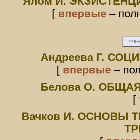
Ялом И. ЭКЗИСТЕН
[
впервые
– полн
УЧЕБ
Андреева Г. СО
[
впервые
– пол
Белова О. ОБЩА
[
Вачков И. ОСНОВЫ 
ТР