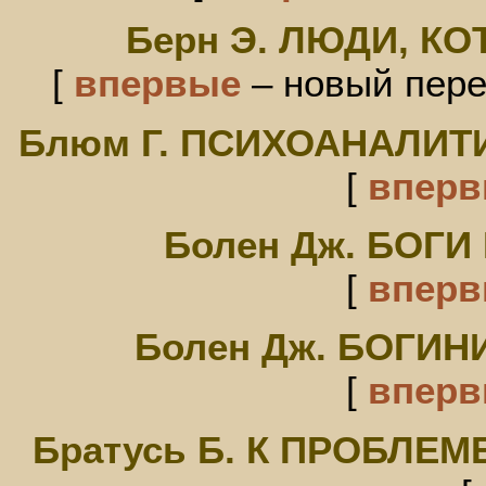
Берн Э. ЛЮДИ, К
[
впервые
– новый перев
Блюм Г. ПСИХОАНАЛИТ
[
впер
Болен Дж. БОГ
[
впер
Болен Дж. БОГИ
[
впер
Братусь Б. К ПРОБЛЕ