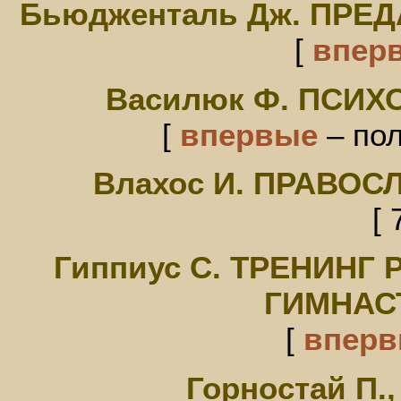
Бьюдженталь Дж. ПРЕ
[
впер
Василюк Ф. ПСИ
[
впервые
– пол
Влахос И. ПРАВО
[ 
Гиппиус С. ТРЕНИНГ
ГИМНАС
[
впер
Горностай П., 