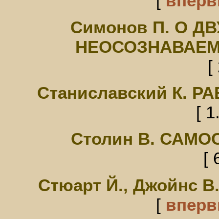
[
впер
Симонов П. О Д
НЕОСОЗНАВАЕМ
[
Станиславский К. 
[ 1
Столин В. САМ
[ 
Стюарт Й., Джойнс
[
впер