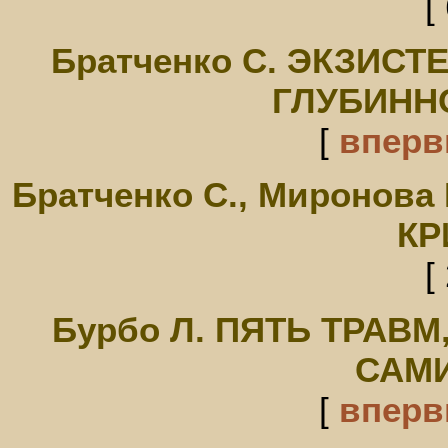
[
Братченко С. ЭКЗИС
ГЛУБИНН
[
впер
Братченко С., Миронов
КР
[
Бурбо Л. ПЯТЬ ТРАВ
САМ
[
впер