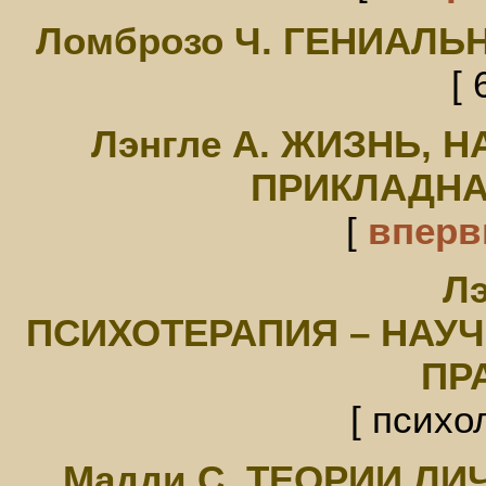
Ломброзо Ч. ГЕНИАЛ
[ 
Лэнгле А. ЖИЗНЬ,
ПРИКЛАДНА
[
впер
Лэ
ПСИХОТЕРАПИЯ – НАУ
ПР
[ психо
Мадди С. ТЕОРИИ Л