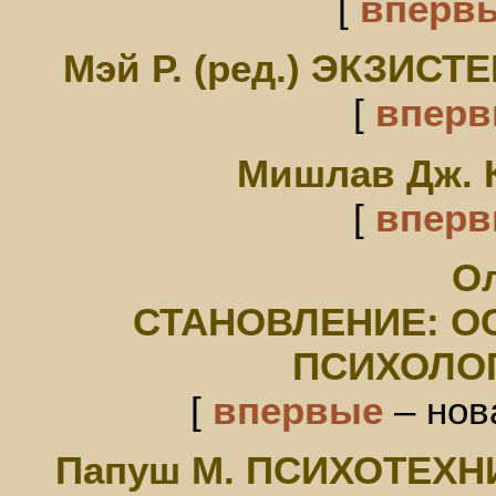
[
вперв
Мэй Р. (ред.) ЭКЗИ
[
впер
Мишлав Дж.
[
впер
Ол
СТАНОВЛЕНИЕ: 
ПСИХОЛО
[
впервые
– нов
Папуш М. ПСИХОТЕХ