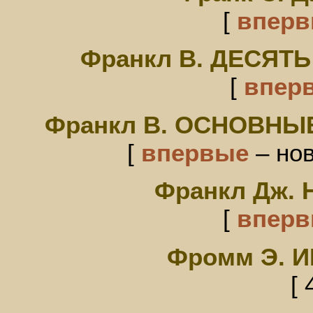
[
впер
Франкл В. ДЕСЯТ
[
впер
Франкл В. ОСНОВНЫ
[
впервые
– нов
Франкл Дж.
[
впер
Фромм Э. 
[ 