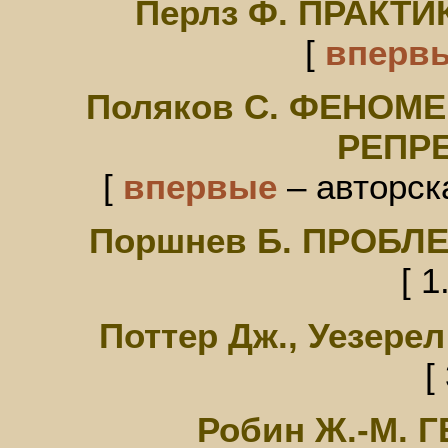
Перлз Ф. ПРАКТ
[
вперв
Поляков С. ФЕНОМ
РЕПР
[
впервые
– авторска
Поршнев Б. ПРОБ
[ 1
Поттер Дж., Уезер
[
Робин Ж.-М.