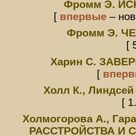
Фромм Э. И
[
впервые
– нов
Фромм Э. Ч
[ 
Харин С. ЗАВЕ
[
впер
Холл К., Линдсе
[ 1
Холмогорова А., Г
РАССТРОЙСТВА И 