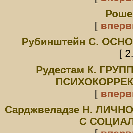
Роше
[
впер
Рубинштейн С. ОС
[ 2
Рудестам К. ГРУ
ПСИХОКОРРЕ
[
впер
Сарджвеладзе Н. ЛИЧН
С СОЦИА