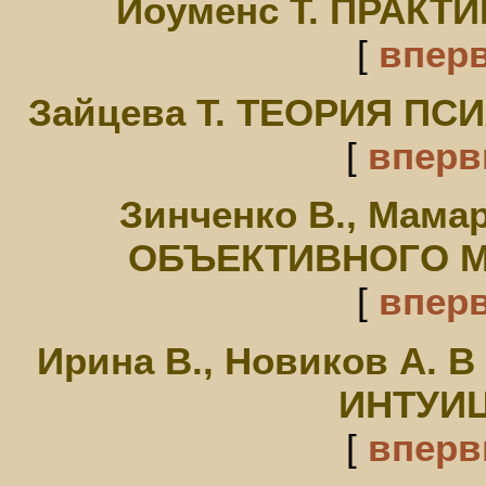
Йоуменс Т. ПРАКТ
[
впер
Зайцева Т. ТЕОРИЯ П
[
впер
Зинченко В., Мам
ОБЪЕКТИВНОГО М
[
впер
Ирина В., Новиков А.
ИНТУИЦ
[
впер