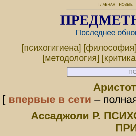
ГЛАВНАЯ
НОВЫЕ
ПРЕДМЕТ
Последнее обно
[психогигиена]
[философия
[методология]
[критика
П
Аристо
[
впервые в сети
– полная
Ассаджоли Р. ПСИХ
ПР