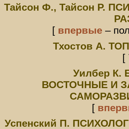
Тайсон Ф., Тайсон Р.
РА
[
впервые
– пол
Тхостов А. Т
[
Уилбер К.
ВОСТОЧНЫЕ И З
САМОРАЗВ
[
впер
Успенский П. ПСИХОЛ