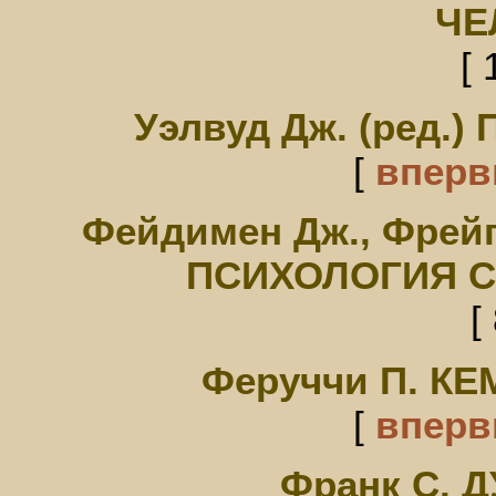
ЧЕ
[ 
Уэлвуд Дж. (ред
[
впер
Фейдимен Дж., Фрей
ПСИХОЛОГИЯ 
[
Феруччи П. К
[
впер
Франк С. 