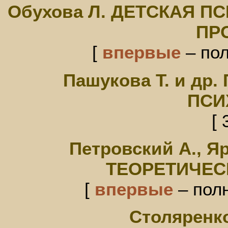
Обухова Л. ДЕТСКАЯ П
ПР
[
впервые
– пол
Пашукова Т. и д
ПСИ
[ 
Петровский А., 
ТЕОРЕТИЧЕС
[
впервые
– полн
Столяренко