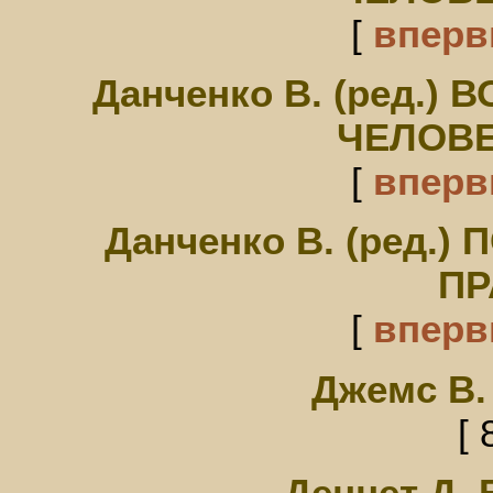
[
впер
Данченко В. (ред.
ЧЕЛОВЕ
[
впер
Данченко В. (ред.
ПР
[
впер
Джемс В
[ 
Деннет Д.