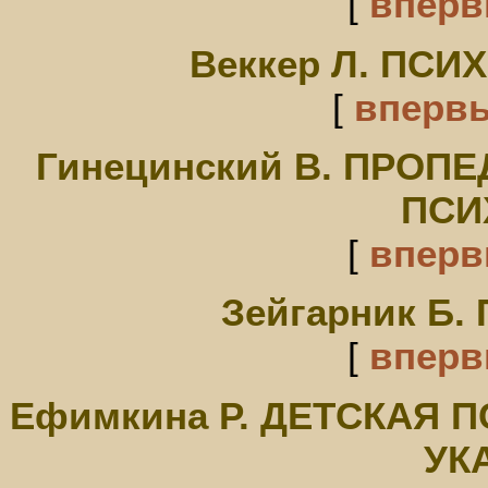
[
впер
Веккер Л. ПСИ
[
вперв
Гинецинский В. ПРОП
ПСИ
[
впер
Зейгарник Б
[
впер
Ефимкина Р. ДЕТСКАЯ 
УК