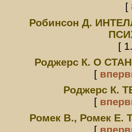
[
Робинсон Д. ИНТЕ
ПСИ
[ 1
Роджерс К. О СТ
[
впер
Роджерс К. 
[
впер
Ромек В., Ромек 
[
впер