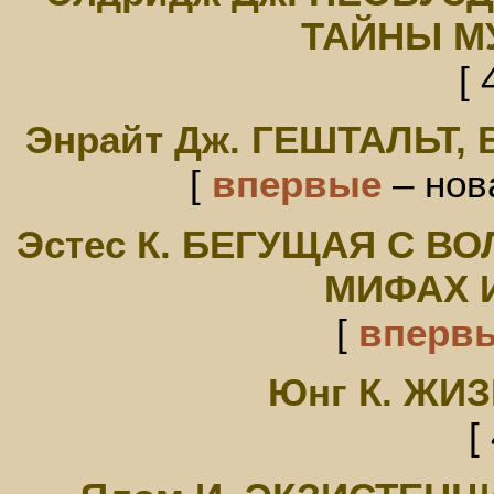
ТАЙНЫ М
[ 
Энрайт Дж. ГЕШТАЛЬТ
[
впервые
– нов
Эстес К. БЕГУЩАЯ С В
МИФАХ 
[
вперв
Юнг К. ЖИ
[