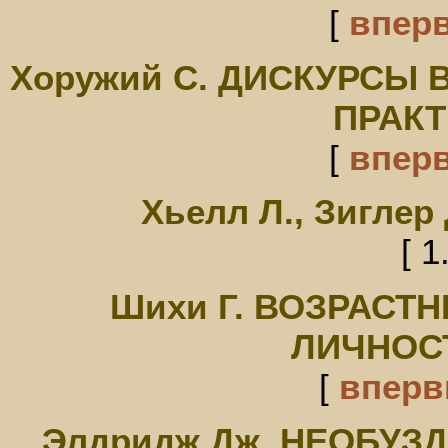
[
впер
Хоружий С. ДИСКУРСЫ 
ПРАКТ
[
впер
Хьелл Л., Зигле
[ 1
Шихи Г. ВОЗРАСТ
ЛИЧНОС
[
впер
Элдридж Дж. НЕОБУЗ